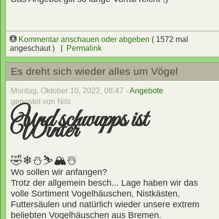
Kommentar anschauen oder abgeben
( 1572 mal
angeschaut ) |
Permalink
Es dreht sich wieder alles um Vögel
Montag, Oktober 10, 2022, 08:47 -
Angebote
gepostet von Nils
Und schwupps ist
Winter
🤣❄⛄⛷🏔☃
Wo sollen wir anfangen?
Trotz der allgemein besch... Lage haben wir das
volle Sortiment Vogelhäuschen, Nistkästen,
Futtersäulen und natürlich wieder unsere extrem
beliebten Vogelhäuschen aus Bremen.