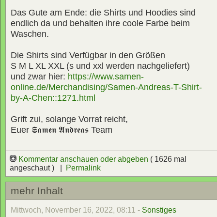
Das Gute am Ende: die Shirts und Hoodies sind
endlich da und behalten ihre coole Farbe beim
Waschen.
Die Shirts sind Verfügbar in den Größen
S M L XL XXL (s und xxl werden nachgeliefert)
und zwar hier:
https://www.samen-
online.de/Merchandising/Samen-Andreas-T-Shirt-
by-A-Chen::1271.html
Grift zui, solange Vorrat reicht,
Euer
𝕾𝖆𝖒𝖊𝖓 𝕬𝖓𝖉𝖗𝖊𝖆𝖘
Team
Kommentar anschauen oder abgeben
( 1626 mal
angeschaut ) |
Permalink
mehr Inhalt
Mittwoch, November 16, 2022, 08:11 -
Sonstiges