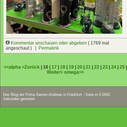
Kommentar anschauen oder abgeben
( 1769 mal
angeschaut ) |
Permalink
<<alpha
<Zurück
| 16 |
17
|
18
|
19
|
20
|
21
|
22
|
23
|
24
|
25
Weiter>
omega>>
Das Blog der Firma Samen Andreas in Frankfurt - Seite in 0.2642
Sekunden generiert