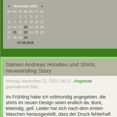
«
November 2022
»
So
Mo
Di
Mi
Do
Fr
Sa
1
2
3
4
5
6
7
8
9
10
11
12
13
14
15
16
17
18
19
20
21
22
23
24
25
26
27
28
29
30
07.08.2026
Samen Andreas Hoodies und Shirts,
neverending Story
Montag, November 21, 2022, 08:21 -
Angebote
gepostet von Nils
Im Frühling habe ich vollmundig angegeben, die
shirts im neuen Design seien endlich da. Bunt,
lebendig, geil. Leider hat sich nach dem ersten
Waschen herausgestellt, dass der Druck fehlerhaft