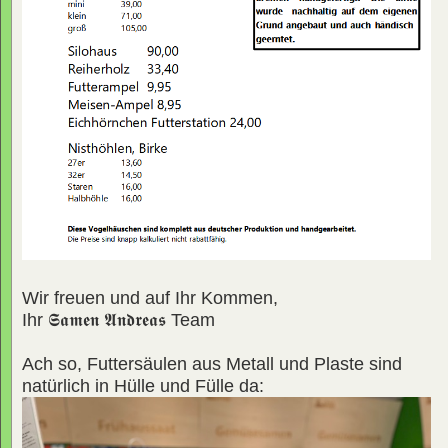
Wir freuen und auf Ihr Kommen,
Ihr
𝕾𝖆𝖒𝖊𝖓 𝕬𝖓𝖉𝖗𝖊𝖆𝖘
Team
Ach so, Futtersäulen aus Metall und Plaste sind
natürlich in Hülle und Fülle da: