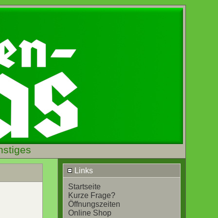
nstiges
Links
Startseite
Kurze Frage?
Öffnungszeiten
Online Shop