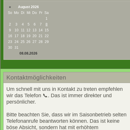
«
August 2026
So
Mo
Di
Mi
Do
Fr
Sa
1
2
3
4
5
6
7
8
9
10
11
12
13
14
15
16
17
18
19
20
21
22
23
24
25
26
27
28
29
30
31
08.08.2026
Kontaktmöglichkeiten
Um schnell mit uns in Kontakt zu treten empfehlen
wir das Telefon 📞. Das ist immer direkter und
persönlicher.
Bitte beachten Sie, dass wir im Saisonbetrieb selten
Telefonanrufe beantworten können. Das ist keine
böse Absicht, sondern hat mit erhöhtem