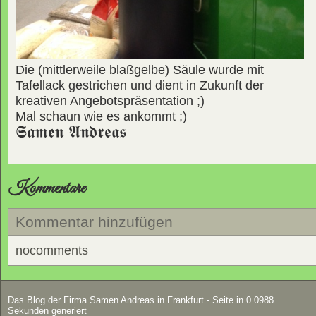
Die (mittlerweile blaßgelbe) Säule wurde mit
Tafellack gestrichen und dient in Zukunft der
kreativen Angebotspräsentation ;)
Mal schaun wie es ankommt ;)
𝕾𝖆𝖒𝖊𝖓 𝕬𝖓𝖉𝖗𝖊𝖆𝖘
Kommentare
Kommentar hinzufügen
nocomments
Das Blog der Firma Samen Andreas in Frankfurt - Seite in 0.0988
Sekunden generiert