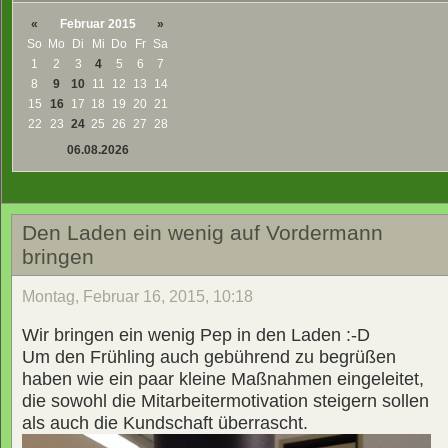
«
Februar 2015
»
So
Mo
Di
Mi
Do
Fr
Sa
1
2
3
4
5
6
7
8
9
10
11
12
13
14
15
16
17
18
19
20
21
22
23
24
25
26
27
28
06.08.2026
Den Laden ein wenig auf Vordermann
bringen
Montag, Februar 16, 2015, 10:18
Wir bringen ein wenig Pep in den Laden :-D
Um den Frühling auch gebührend zu begrüßen
haben wie ein paar kleine Maßnahmen eingeleitet,
die sowohl die Mitarbeitermotivation steigern sollen
als auch die Kundschaft überrascht.