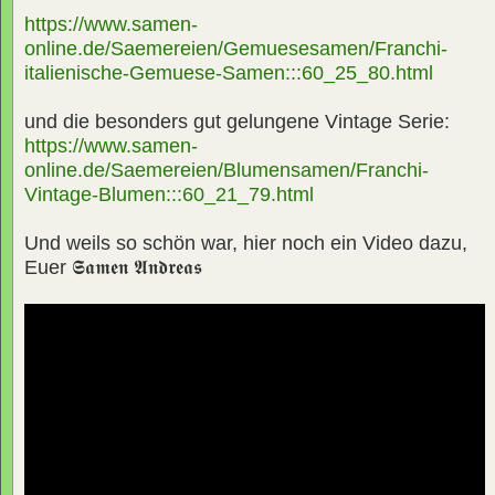
https://www.samen-
online.de/Saemereien/Gemuesesamen/Franchi-
italienische-Gemuese-Samen:::60_25_80.html
und die besonders gut gelungene Vintage Serie:
https://www.samen-
online.de/Saemereien/Blumensamen/Franchi-
Vintage-Blumen:::60_21_79.html
Und weils so schön war, hier noch ein Video dazu,
Euer
𝕾𝖆𝖒𝖊𝖓 𝕬𝖓𝖉𝖗𝖊𝖆𝖘