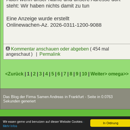
steht: Wir haben nichts damit zu tun
Eine Anzeige wurde erstellt
Onlinewachen-Az. 2026-0311-1200-9088
Kommentar anschauen oder abgeben
( 454 mal
angeschaut ) |
Permalink
<Zurück
| 1 |
2
|
3
|
4
|
5
|
6
|
7
|
8
|
9
|
10
|
Weiter>
omega>>
Das Blog der Firma Samen Andreas in Frankfurt - Seite in 0.0763
Sekunden generiert
Wir essen gerne und benutzen auf dieser Website Cookies
-
In Ordnung
Mehr Infos