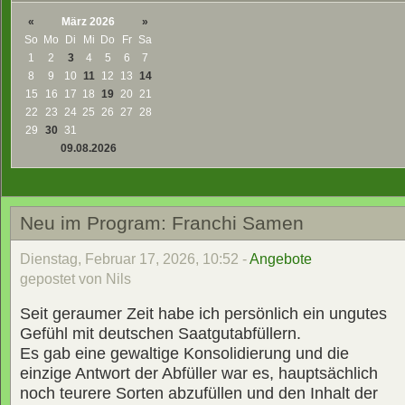
«
März 2026
»
So
Mo
Di
Mi
Do
Fr
Sa
1
2
3
4
5
6
7
8
9
10
11
12
13
14
15
16
17
18
19
20
21
22
23
24
25
26
27
28
29
30
31
09.08.2026
Neu im Program: Franchi Samen
Dienstag, Februar 17, 2026, 10:52 -
Angebote
gepostet von Nils
Seit geraumer Zeit habe ich persönlich ein ungutes
Gefühl mit deutschen Saatgutabfüllern.
Es gab eine gewaltige Konsolidierung und die
einzige Antwort der Abfüller war es, hauptsächlich
noch teurere Sorten abzufüllen und den Inhalt der