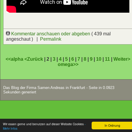
Kommentar anschauen oder abgeben
( 439 mal
angeschaut ) |
Permalink
<<alpha
<Zurück
| 2 |
3
|
4
|
5
|
6
|
7
|
8
|
9
|
10
|
11
|
Weiter>
omega>>
Das Blog der Firma Samen Andreas in Frankfurt - Seite in 0.0923
Sekunden generiert
Wir essen gerne und benutzen auf dieser Website Cookies
-
In Ordnung
Mehr Infos