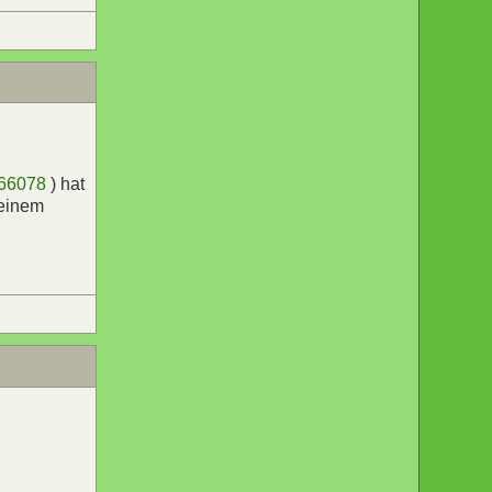
666078
) hat
 einem