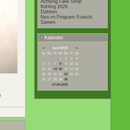
Achtung Fake Shop
frühling 2026
Dahlien.
Neu im Program: Franchi
Samen
Kalender
«
April 2015
»
So
Mo
Di
Mi
Do
Fr
Sa
1
2
3
4
5
6
7
8
9
10
11
12
13
14
15
16
17
18
19
20
21
22
23
24
25
26
27
28
29
30
07.08.2026
s