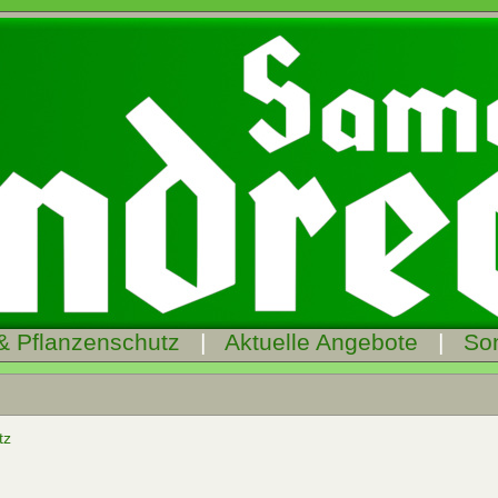
& Pflanzenschutz
|
Aktuelle Angebote
|
So
tz