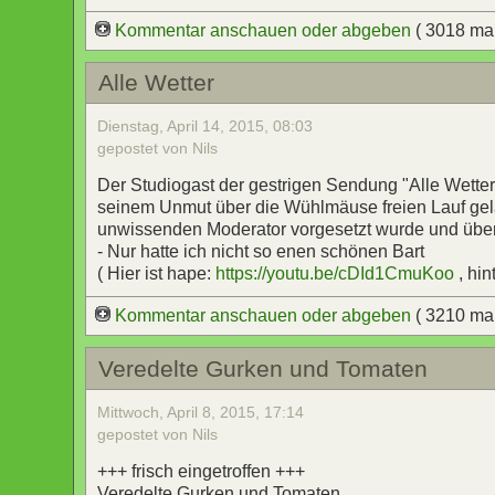
Kommentar anschauen oder abgeben
( 3018 ma
Alle Wetter
Dienstag, April 14, 2015, 08:03
gepostet von Nils
Der Studiogast der gestrigen Sendung "Alle Wette
seinem Unmut über die Wühlmäuse freien Lauf gela
unwissenden Moderator vorgesetzt wurde und über
- Nur hatte ich nicht so enen schönen Bart
( Hier ist hape:
https://youtu.be/cDId1CmuKoo
, hin
Kommentar anschauen oder abgeben
( 3210 ma
Veredelte Gurken und Tomaten
Mittwoch, April 8, 2015, 17:14
gepostet von Nils
+++ frisch eingetroffen +++
Veredelte Gurken und Tomaten