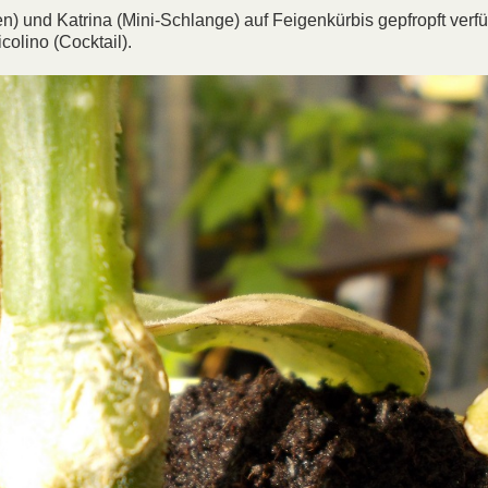
) und Katrina (Mini-Schlange) auf Feigenkürbis gepfropft verfü
colino (Cocktail).