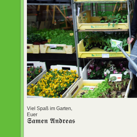
Viel Spaß im Garten,
Euer
𝕾𝖆𝖒𝖊𝖓 𝕬𝖓𝖉𝖗𝖊𝖆𝖘