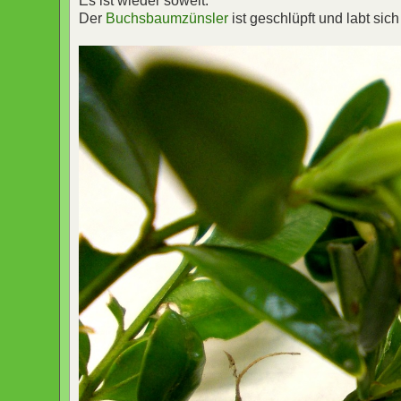
Es ist wieder soweit:
Der
Buchsbaumzünsler
ist geschlüpft und labt sic