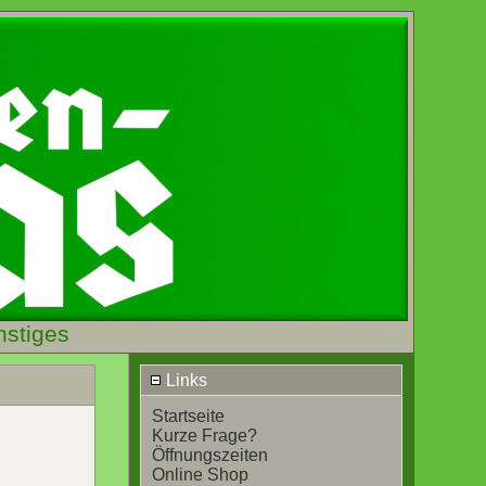
nstiges
Links
Startseite
Kurze Frage?
Öffnungszeiten
Online Shop