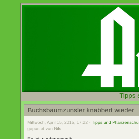
Tipps 
Buchsbaumzünsler knabbert wieder
Mittwoch, April 15, 2015, 17:22 -
Tipps und Pflanzenschu
gepostet von Nils