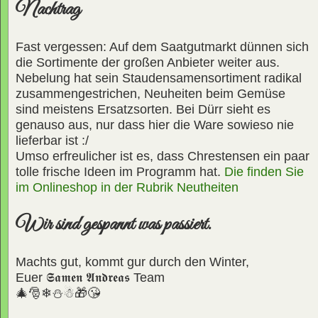
Nachtrag
Fast vergessen: Auf dem Saatgutmarkt dünnen sich
die Sortimente der großen Anbieter weiter aus.
Nebelung hat sein Staudensamensortiment radikal
zusammengestrichen, Neuheiten beim Gemüse
sind meistens Ersatzsorten. Bei Dürr sieht es
genauso aus, nur dass hier die Ware sowieso nie
lieferbar ist :/
Umso erfreulicher ist es, dass Chrestensen ein paar
tolle frische Ideen im Programm hat.
Die finden Sie
im Onlineshop in der Rubrik Neutheiten
Wir sind gespannt was passiert.
Machts gut, kommt gur durch den Winter,
Euer
𝕾𝖆𝖒𝖊𝖓 𝕬𝖓𝖉𝖗𝖊𝖆𝖘
Team
🎄🎅❄⛄☃🎁😘