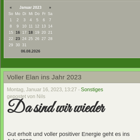
«
Januar 2023
»
So
Mo
Di
Mi
Do
Fr
Sa
1
2
3
4
5
6
7
8
9
10
11
12
13
14
15
16
17
18
19
20
21
22
23
24
25
26
27
28
29
30
31
06.08.2026
Voller Elan ins Jahr 2023
Montag, Januar 16, 2023, 13:27 -
Sonstiges
gepostet von Nils
Da sind wir wieder
Gut erholt und voller positiver Energie geht es ins