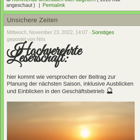
angeschaut ) |
Permalink
Unsichere Zeiten
Mittwoch, November 23, 2022, 14:07 -
Sonstiges
gepostet von Nils
Hochverehrte
Leserschaft:
hier kommt wie versprochen der Beitrag zur
Planung der nächsten Saison, inklusive Ausblicken
🔮
und Einblicken in den Geschäftsbetrieb