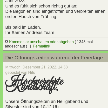
Jahr 2023.
Und es fühlt sich schon richtig gut an:
Die Begonien sind eingetroffen und verbreiten einen
ersten Hauch von Frühling.
Bis bald im Laden,
Ihr Samen Andreas Team
Kommentar anschauen oder abgeben
( 1343 mal
angeschaut ) |
Permalink
Die Öffnungszeiten während der Feiertage
Mittwoch, Dezember 21, 2022, 14:38
gepostet von Nils
Hochverehrte
Kundschaft,
Unsere Öffnungszeiten an Heiligabend und
Silvester sind von 10-12 Uhr.