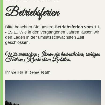
Betriebsferien
Bitte beachten Sie unsere
Betriebsferien vom 1.1.
- 15.1.
. Wie in den vergangenen Jahren lassen wir
den Laden in der umsatzschwächsten Zeit
geschlossen.
Wir wünschen Ihnen ein besinnliches, ruhiges
Fest im Kreise ihrer Liebsten.
Ihr
𝕾𝖆𝖒𝖊𝖓 𝕬𝖓𝖉𝖗𝖊𝖆𝖘
Team