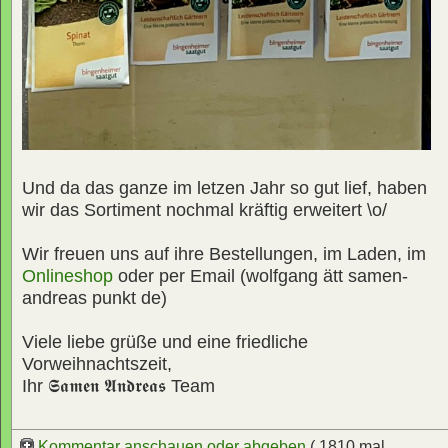
Und da das ganze im letzen Jahr so gut lief, haben
wir das Sortiment nochmal kräftig erweitert \o/
Wir freuen uns auf ihre Bestellungen, im Laden, im
Onlineshop
oder per Email (wolfgang ätt samen-
andreas punkt de)
Viele liebe grüße und eine friedliche
Vorweihnachtszeit,
Ihr
𝕾𝖆𝖒𝖊𝖓 𝕬𝖓𝖉𝖗𝖊𝖆𝖘
Team
Kommentar anschauen oder abgeben
( 1810 mal