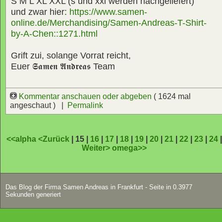
S M L XL XXL (s und xxl werden nachgeliefert)
und zwar hier:
https://www.samen-
online.de/Merchandising/Samen-Andreas-T-Shirt-
by-A-Chen::1271.html
Grift zui, solange Vorrat reicht,
Euer
𝕾𝖆𝖒𝖊𝖓 𝕬𝖓𝖉𝖗𝖊𝖆𝖘
Team
Kommentar anschauen oder abgeben
( 1624 mal
angeschaut ) |
Permalink
<<alpha
<Zurück
| 15 |
16
|
17
|
18
|
19
|
20
|
21
|
22
|
23
|
24
Weiter>
omega>>
Das Blog der Firma Samen Andreas in Frankfurt - Seite in 0.3977
Sekunden generiert