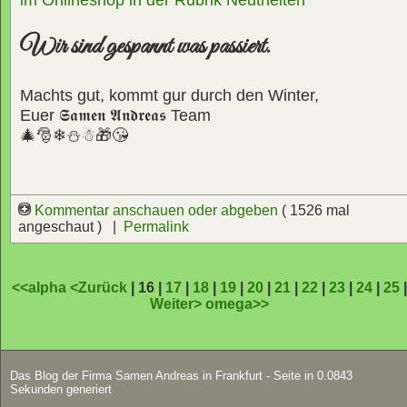
Wir sind gespannt was passiert.
Machts gut, kommt gur durch den Winter,
Euer
𝕾𝖆𝖒𝖊𝖓 𝕬𝖓𝖉𝖗𝖊𝖆𝖘
Team
🎄🎅❄⛄☃🎁😘
Kommentar anschauen oder abgeben
( 1526 mal
angeschaut ) |
Permalink
<<alpha
<Zurück
| 16 |
17
|
18
|
19
|
20
|
21
|
22
|
23
|
24
|
25
Weiter>
omega>>
Das Blog der Firma Samen Andreas in Frankfurt - Seite in 0.0843
Sekunden generiert