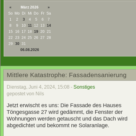
«
März 2026
»
So
Mo
Di
Mi
Do
Fr
Sa
1
2
3
4
5
6
7
8
9
10
11
12
13
14
15
16
17
18
19
20
21
22
23
24
25
26
27
28
29
30
31
06.08.2026
Mittlere Katastrophe: Fassadensanierung
Dienstag, Juni 4, 2024, 15:08 -
Sonstiges
gepostet von Nils
Jetzt erwischt es uns: Die Fassade des Hauses
Töngesgasse 27 wird gedämmt, die Fenster der
Wohnungen werden getauscht und das Dach wird
abgedichtet und bekommt ne Solaranlage.