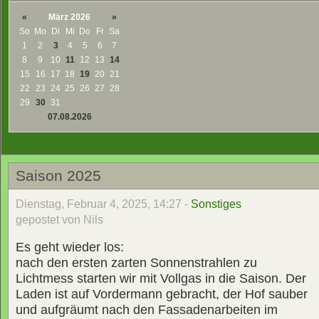
«
März 2026
»
So
Mo
Di
Mi
Do
Fr
Sa
1
2
3
4
5
6
7
8
9
10
11
12
13
14
15
16
17
18
19
20
21
22
23
24
25
26
27
28
29
30
31
07.08.2026
Saison 2025
Dienstag, Februar 4, 2025, 14:27 -
Sonstiges
gepostet von Nils
Es geht wieder los:
nach den ersten zarten Sonnenstrahlen zu
Lichtmess starten wir mit Vollgas in die Saison. Der
Laden ist auf Vordermann gebracht, der Hof sauber
und aufgräumt nach den Fassadenarbeiten im