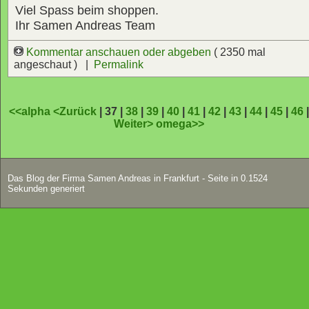
Viel Spass beim shoppen.
Ihr Samen Andreas Team
Kommentar anschauen oder abgeben
( 2350 mal
angeschaut ) |
Permalink
<<alpha
<Zurück
| 37 |
38
|
39
|
40
|
41
|
42
|
43
|
44
|
45
|
46
Weiter>
omega>>
Das Blog der Firma Samen Andreas in Frankfurt - Seite in 0.1524
Sekunden generiert