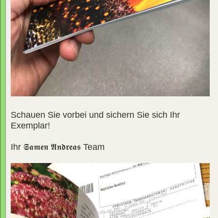
Schauen Sie vorbei und sichern Sie sich Ihr
Exemplar!
Ihr
𝕾𝖆𝖒𝖊𝖓 𝕬𝖓𝖉𝖗𝖊𝖆𝖘
Team