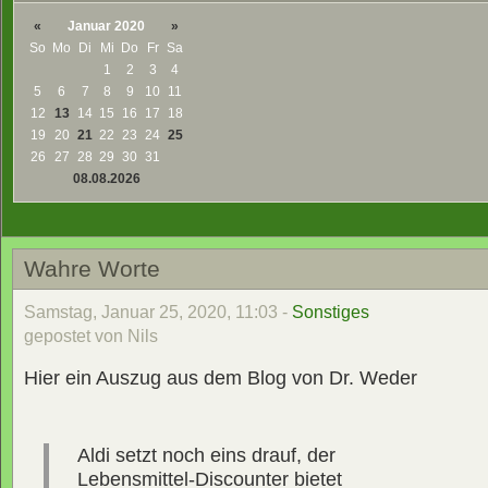
«
Januar 2020
»
So
Mo
Di
Mi
Do
Fr
Sa
1
2
3
4
5
6
7
8
9
10
11
12
13
14
15
16
17
18
19
20
21
22
23
24
25
26
27
28
29
30
31
08.08.2026
Wahre Worte
Samstag, Januar 25, 2020, 11:03 -
Sonstiges
gepostet von Nils
Hier ein Auszug aus dem Blog von Dr. Weder
Aldi setzt noch eins drauf, der
Lebensmittel-Discounter bietet