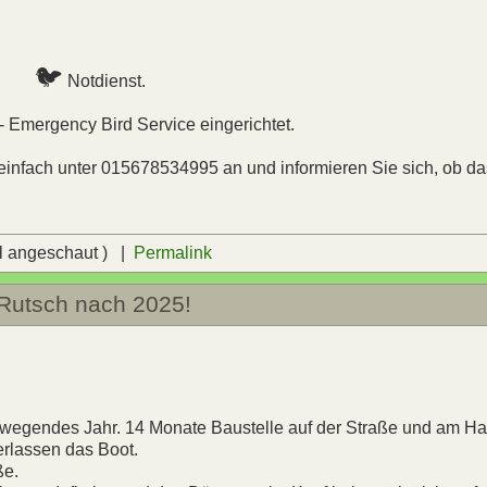
🐦
Notdienst.
- Emergency Bird Service eingerichtet.
e einfach unter 015678534995 an und informieren Sie sich, ob da
l angeschaut ) |
Permalink
Rutsch nach 2025!
bewegendes Jahr. 14 Monate Baustelle auf der Straße und am H
erlassen das Boot.
ße.