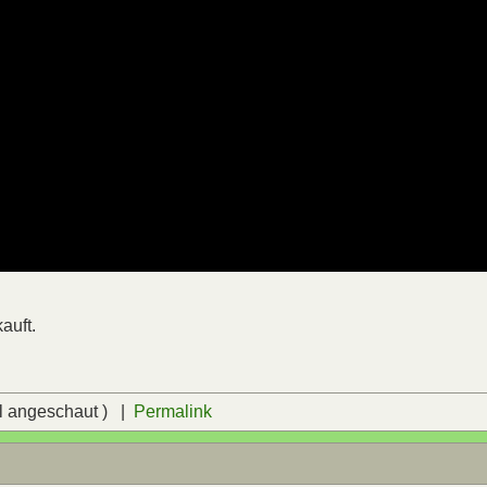
auft.
l angeschaut ) |
Permalink