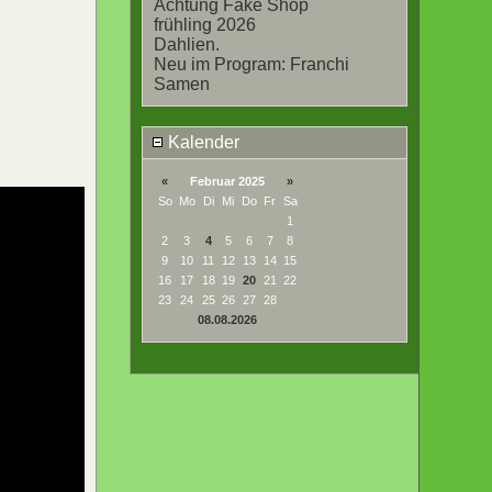
Achtung Fake Shop
frühling 2026
Dahlien.
Neu im Program: Franchi
Samen
Kalender
«
Februar 2025
»
So
Mo
Di
Mi
Do
Fr
Sa
1
2
3
4
5
6
7
8
9
10
11
12
13
14
15
16
17
18
19
20
21
22
23
24
25
26
27
28
08.08.2026