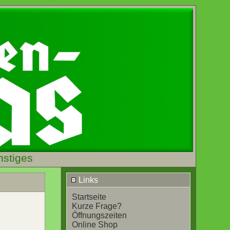
nstiges
Links
Startseite
Kurze Frage?
Öffnungszeiten
Online Shop