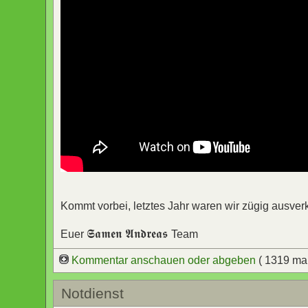
Kommt vorbei, letztes Jahr waren wir zügig ausverk
𝕾𝖆𝖒𝖊𝖓 𝕬𝖓𝖉𝖗𝖊𝖆𝖘
Euer
Team
Kommentar anschauen oder abgeben
( 1319 ma
Notdienst