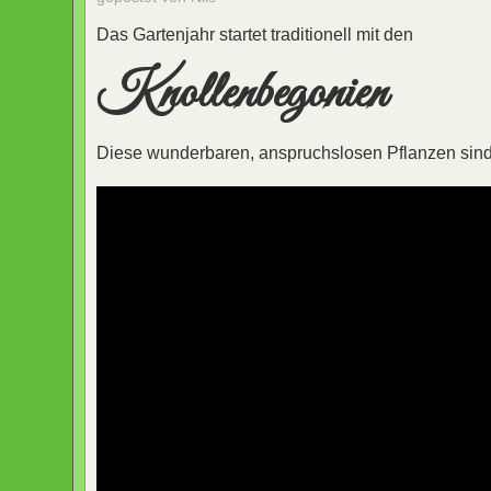
Das Gartenjahr startet traditionell mit den
Knollenbegonien
Diese wunderbaren, anspruchslosen Pflanzen sind 