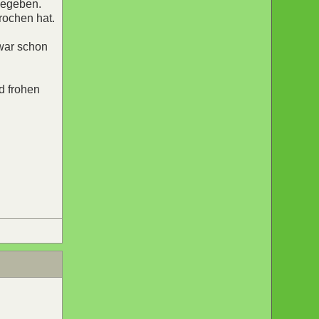
gegeben.
rochen hat.
 war schon
d frohen