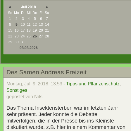
«
Juli 2018
»
So
Mo
Di
Mi
Do
Fr
Sa
1
2
3
4
5
6
7
8
9
10
11
12
13
14
15
16
17
18
19
20
21
22
23
24
25
26
27
28
29
30
31
08.08.2026
Des Samen Andreas Freizeit
Montag, Juli 9, 2018, 13:53 -
Tipps und Pflanzenschutz
,
Sonstiges
gepostet von Nils
Das Thema Insektensterben war im letzten Jahr
sehr präsent. Jeder konnte die Debatte
mitverfolgen, die in der Presse bis ins Kleinste
diskutiert wurde, z.B. hier in einem Kommentar von