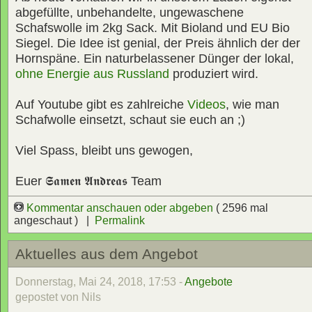
abgefüllte, unbehandelte, ungewaschene
Schafswolle im 2kg Sack. Mit Bioland und EU Bio
Siegel. Die Idee ist genial, der Preis ähnlich der der
Hornspäne. Ein naturbelassener Dünger der lokal,
ohne Energie aus Russland
produziert wird.
Auf Youtube gibt es zahlreiche
Videos
, wie man
Schafwolle einsetzt, schaut sie euch an ;)
Viel Spass, bleibt uns gewogen,
Euer
𝕾𝖆𝖒𝖊𝖓 𝕬𝖓𝖉𝖗𝖊𝖆𝖘
Team
Kommentar anschauen oder abgeben
( 2596 mal
angeschaut ) |
Permalink
Aktuelles aus dem Angebot
Donnerstag, Mai 24, 2018, 17:53 -
Angebote
gepostet von Nils