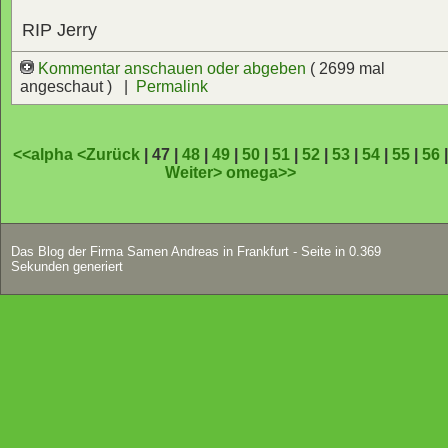
RIP Jerry
Kommentar anschauen oder abgeben
( 2699 mal
angeschaut ) |
Permalink
<<alpha
<Zurück
| 47 |
48
|
49
|
50
|
51
|
52
|
53
|
54
|
55
|
56
Weiter>
omega>>
Das Blog der Firma Samen Andreas in Frankfurt - Seite in 0.369
Sekunden generiert