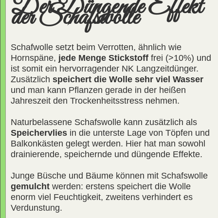
Der Düngende Effekt
der Schafswolle
Schafwolle setzt beim Verrotten, ähnlich wie
Hornspäne,
jede Menge Stickstoff
frei (>10%) und
ist somit ein hervorragender NK Langzeitdünger.
Zusätzlich
speichert die Wolle sehr viel Wasser
und man kann Pflanzen gerade in der heißen
Jahreszeit den Trockenheitsstress nehmen.
Naturbelassene Schafswolle kann zusätzlich als
Speichervlies
in die unterste Lage von Töpfen und
Balkonkästen gelegt werden. Hier hat man sowohl
drainierende, speichernde und düngende Effekte.
Junge Büsche und Bäume können mit Schafswolle
gemulcht
werden: erstens speichert die Wolle
enorm viel Feuchtigkeit, zweitens verhindert es
Verdunstung.