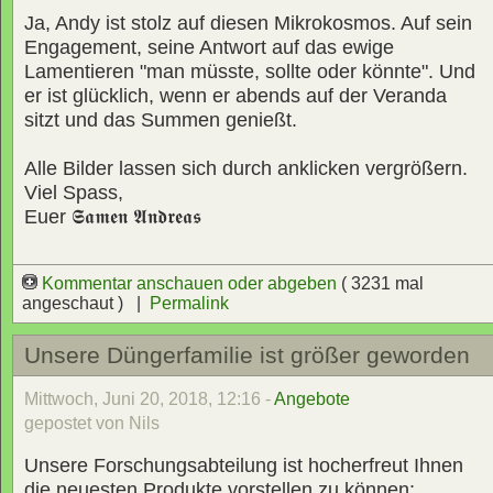
Ja, Andy ist stolz auf diesen Mikrokosmos. Auf sein
Engagement, seine Antwort auf das ewige
Lamentieren "man müsste, sollte oder könnte". Und
er ist glücklich, wenn er abends auf der Veranda
sitzt und das Summen genießt.
Alle Bilder lassen sich durch anklicken vergrößern.
Viel Spass,
Euer
𝕾𝖆𝖒𝖊𝖓 𝕬𝖓𝖉𝖗𝖊𝖆𝖘
Kommentar anschauen oder abgeben
( 3231 mal
angeschaut ) |
Permalink
Unsere Düngerfamilie ist größer geworden
Mittwoch, Juni 20, 2018, 12:16 -
Angebote
gepostet von Nils
Unsere Forschungsabteilung ist hocherfreut Ihnen
die neuesten Produkte vorstellen zu können: