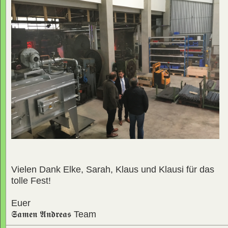
Vielen Dank Elke, Sarah, Klaus und Klausi für das
tolle Fest!
Euer
𝕾𝖆𝖒𝖊𝖓 𝕬𝖓𝖉𝖗𝖊𝖆𝖘
Team