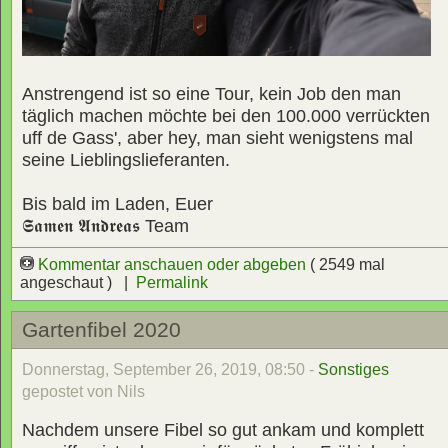
Anstrengend ist so eine Tour, kein Job den man
täglich machen möchte bei den 100.000 verrückten
uff de Gass', aber hey, man sieht wenigstens mal
seine Lieblingslieferanten.
Bis bald im Laden, Euer
𝕾𝖆𝖒𝖊𝖓 𝕬𝖓𝖉𝖗𝖊𝖆𝖘
Team
Kommentar anschauen oder abgeben
( 2549 mal
angeschaut ) |
Permalink
Gartenfibel 2020
Donnerstag, September 26, 2019, 08:50 -
Sonstiges
gepostet von Nils
Nachdem unsere Fibel so gut ankam und komplett