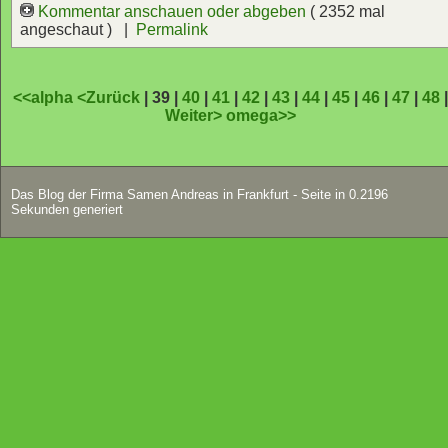
Kommentar anschauen oder abgeben
( 2352 mal
angeschaut ) |
Permalink
<<alpha
<Zurück
| 39 |
40
|
41
|
42
|
43
|
44
|
45
|
46
|
47
|
48
Weiter>
omega>>
Das Blog der Firma Samen Andreas in Frankfurt - Seite in 0.2196
Sekunden generiert