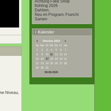
Achtung Fake Shop
frühling 2026
Dahlien.
Neu im Program: Franchi
Samen
Kalender
«
Oktober 2023
»
So
Mo
Di
Mi
Do
Fr
Sa
1
2
3
4
5
6
7
8
9
10
11
12
13
14
15
16
17
18
19
20
21
22
23
24
25
26
27
28
29
30
31
08.08.2026
ine Niveau,