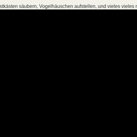
kästen säubern, Vogelhäuschen aufstellen, und vieles vieles 