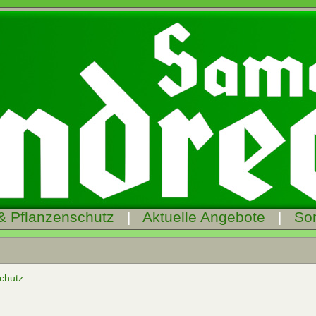
& Pflanzenschutz
|
Aktuelle Angebote
|
So
chutz