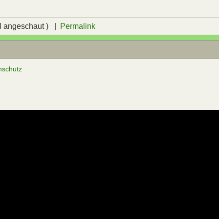
l angeschaut ) |
Permalink
nschutz