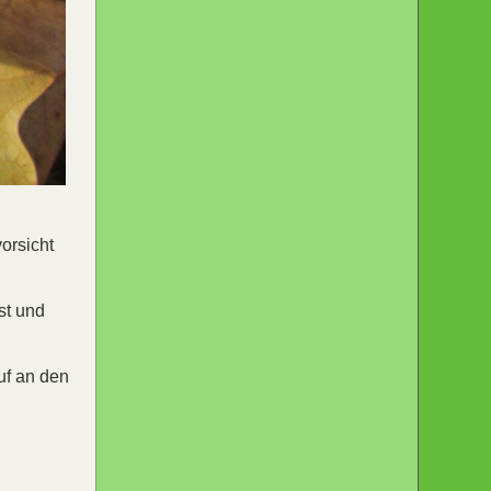
orsicht
st und
uf an den