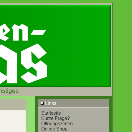
nstiges
Links
Startseite
Kurze Frage?
Öffnungszeiten
Online Shop