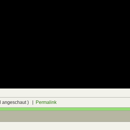
l angeschaut ) |
Permalink