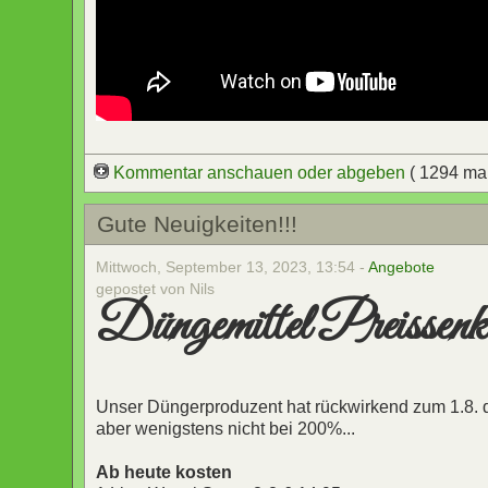
Kommentar anschauen oder abgeben
( 1294 ma
Gute Neuigkeiten!!!
Mittwoch, September 13, 2023, 13:54 -
Angebote
gepostet von Nils
Düngemittel Preissen
Unser Düngerproduzent hat rückwirkend zum 1.8. d
aber wenigstens nicht bei 200%...
Ab heute kosten