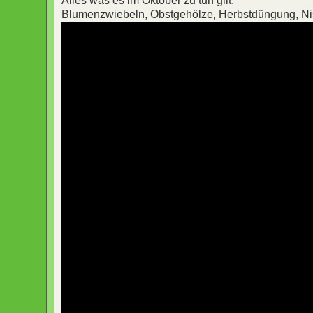
Alles was es im Oktober zu tun gilt:
Blumenzwiebeln, Obstgehölze, Herbstdüngung, Nist