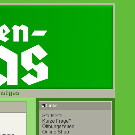
nstiges
Links
Startseite
Kurze Frage?
Öffnungszeiten
Online Shop