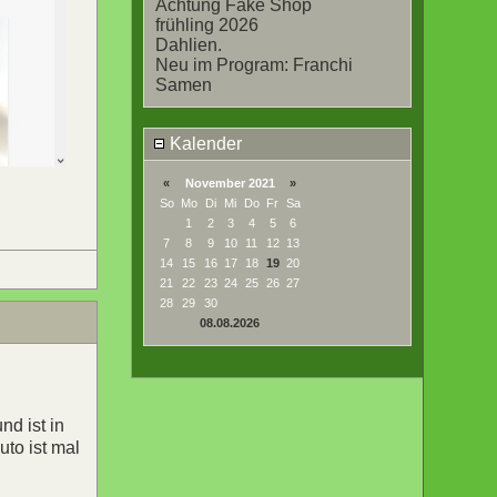
Achtung Fake Shop
frühling 2026
Dahlien.
Neu im Program: Franchi
Samen
Kalender
«
November 2021
»
So
Mo
Di
Mi
Do
Fr
Sa
1
2
3
4
5
6
7
8
9
10
11
12
13
14
15
16
17
18
19
20
21
22
23
24
25
26
27
28
29
30
08.08.2026
d ist in
to ist mal