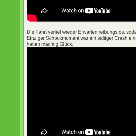
Die Fahrt verlief wieder Erwarten reibungslos, s
Einziger Schockmoment war ein saftiger Crash eine
hatten mächtig Glück.