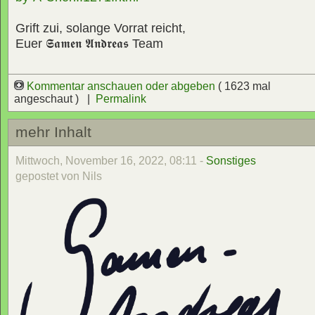
Grift zui, solange Vorrat reicht,
Euer
𝕾𝖆𝖒𝖊𝖓 𝕬𝖓𝖉𝖗𝖊𝖆𝖘
Team
Kommentar anschauen oder abgeben
( 1623 mal
angeschaut ) |
Permalink
mehr Inhalt
Mittwoch, November 16, 2022, 08:11 -
Sonstiges
gepostet von Nils