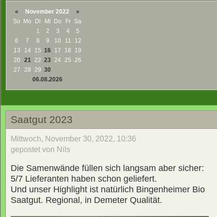
«
November 2022
»
So
Mo
Di
Mi
Do
Fr
Sa
1
2
3
4
5
6
7
8
9
10
11
12
13
14
15
16
17
18
19
20
21
22
23
24
25
26
27
28
29
30
06.08.2026
Saatgut 2023
Mittwoch, November 30, 2022, 10:36
gepostet von Nils
Die Samenwände füllen sich langsam aber sicher:
5/7 Lieferanten haben schon geliefert.
Und unser Highlight ist natürlich Bingenheimer Bio
Saatgut. Regional, in Demeter Qualität.