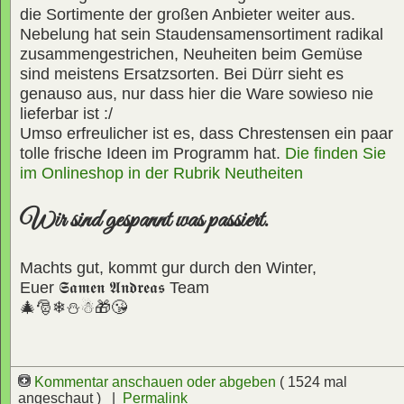
die Sortimente der großen Anbieter weiter aus.
Nebelung hat sein Staudensamensortiment radikal
zusammengestrichen, Neuheiten beim Gemüse
sind meistens Ersatzsorten. Bei Dürr sieht es
genauso aus, nur dass hier die Ware sowieso nie
lieferbar ist :/
Umso erfreulicher ist es, dass Chrestensen ein paar
tolle frische Ideen im Programm hat.
Die finden Sie
im Onlineshop in der Rubrik Neutheiten
Wir sind gespannt was passiert.
Machts gut, kommt gur durch den Winter,
Euer
𝕾𝖆𝖒𝖊𝖓 𝕬𝖓𝖉𝖗𝖊𝖆𝖘
Team
🎄🎅❄⛄☃🎁😘
Kommentar anschauen oder abgeben
( 1524 mal
angeschaut ) |
Permalink