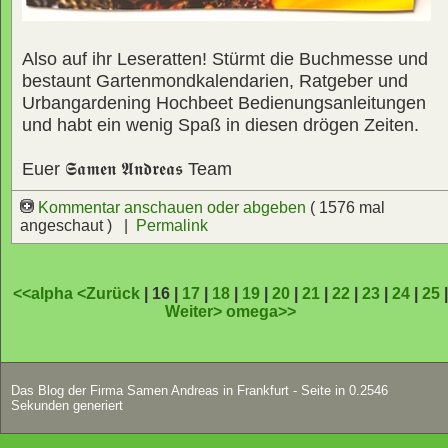
Also auf ihr Leseratten! Stürmt die Buchmesse und
bestaunt Gartenmondkalendarien, Ratgeber und
Urbangardening Hochbeet Bedienungsanleitungen
und habt ein wenig Spaß in diesen drögen Zeiten.
Euer
𝕾𝖆𝖒𝖊𝖓 𝕬𝖓𝖉𝖗𝖊𝖆𝖘
Team
Kommentar anschauen oder abgeben
( 1576 mal
angeschaut ) |
Permalink
<<alpha
<Zurück
| 16 |
17
|
18
|
19
|
20
|
21
|
22
|
23
|
24
|
25
Weiter>
omega>>
Das Blog der Firma Samen Andreas in Frankfurt - Seite in 0.2546
Sekunden generiert