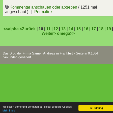
Kommentar anschauen oder abgeben
( 1251 mal
angeschaut ) |
Permalink
<<alpha
<Zurück
| 10 |
11
|
12
|
13
|
14
|
15
|
16
|
17
|
18
|
19
|
Weiter>
omega>>
Das Blog der Firma Samen Andreas in Frankfurt - Seite in 0.1564
Sekunden generiert
Wir essen gerne und benutzen auf dieser Website Cookies
-
In Ordnung
Mehr Infos