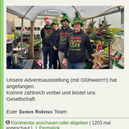
Unsere Adventsausstellung (mit Glühwein!!!) hat
angefangen.
Kommt zahlreich vorbei und leistet uns
Gesellschaft.
Euer
𝕾𝖆𝖒𝖊𝖓 𝕬𝖓𝖉𝖗𝖊𝖆𝖘
Team
Kommentar anschauen oder abgeben
( 1203 mal
angeschaut ) |
Permalink