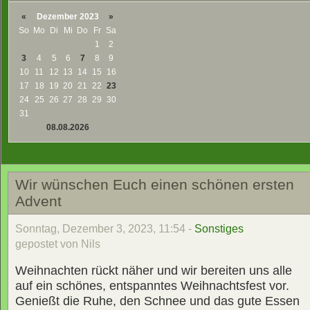
«
Dezember 2023
»
So
Mo
Di
Mi
Do
Fr
Sa
1
2
3
4
5
6
7
8
9
10
11
12
13
14
15
16
17
18
19
20
21
22
23
24
25
26
27
28
29
30
31
08.08.2026
Wir wünschen Euch einen schönen ersten
Advent
Sonntag, Dezember 3, 2023, 11:54 -
Sonstiges
gepostet von Nils
Weihnachten rückt näher und wir bereiten uns alle
auf ein schönes, entspanntes Weihnachtsfest vor.
Genießt die Ruhe, den Schnee und das gute Essen