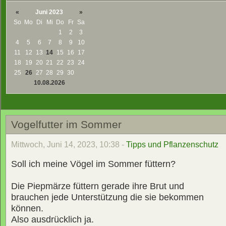
«
Juni 2023
»
So
Mo
Di
Mi
Do
Fr
Sa
1
2
3
4
5
6
7
8
9
10
11
12
13
14
15
16
17
18
19
20
21
22
23
24
25
26
27
28
29
30
10.08.2026
Vogelfutter im Sommer
Mittwoch, Juni 14, 2023, 10:38 -
Tipps und Pflanzenschutz
Soll ich meine Vögel im Sommer füttern?
Die Piepmärze füttern gerade ihre Brut und
brauchen jede Unterstützung die sie bekommen
können.
Also ausdrücklich ja.