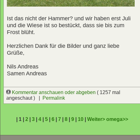
Ist das nicht der Hammer? und wir haben erst Juli
und die Wiese ist so bestückt, dass sie bis zum
Frost blüht.
Herzlichen Dank für die Bilder und ganz liebe
Grüße,
Nils Andreas
Samen Andreas
Kommentar anschauen oder abgeben
( 1257 mal
angeschaut ) |
Permalink
| 1 |
2
|
3
|
4
|
5
|
6
|
7
|
8
|
9
|
10
|
Weiter>
omega>>