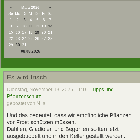
«
März 2026
»
So
Mo
Di
Mi
Do
Fr
Sa
1
2
3
4
5
6
7
8
9
10
11
12
13
14
15
16
17
18
19
20
21
22
23
24
25
26
27
28
29
30
31
08.08.2026
Es wird frisch
Dienstag, November 18, 2025, 11:16 -
Tipps und
Pflanzenschutz
gepostet von Nils
Und das bedeutet, dass wir empfindliche Pflanzen
vor Frost schützen müssen.
Dahlien, Gladiolen und Begonien sollten jetzt
ausgebuddelt und in den Keller gestellt werden.