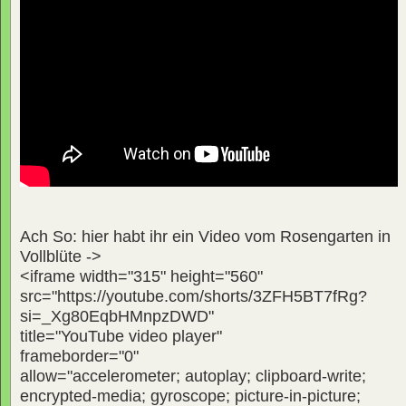
Ach So: hier habt ihr ein Video vom Rosengarten in
Vollblüte ->
<iframe width="315" height="560"
src="https://youtube.com/shorts/3ZFH5BT7fRg?
si=_Xg80EqbHMnpzDWD"
title="YouTube video player"
frameborder="0"
allow="accelerometer; autoplay; clipboard-write;
encrypted-media; gyroscope; picture-in-picture;