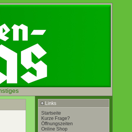
nstiges
Links
Startseite
Kurze Frage?
Öffnungszeiten
Online Shop