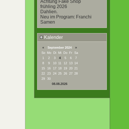
Achtung Fake Shop
frühling 2026
Dahlien.
Neu im Program: Franchi
Samen
Kalender
«
September 2024
»
So
Mo
Di
Mi
Do
Fr
Sa
1
2
3
4
5
6
7
8
9
10
11
12
13
14
15
16
17
18
19
20
21
22
23
24
25
26
27
28
29
30
08.08.2026