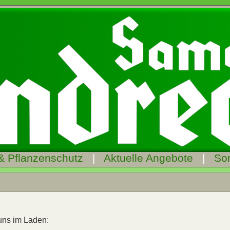
& Pflanzenschutz
|
Aktuelle Angebote
|
So
 uns im Laden: