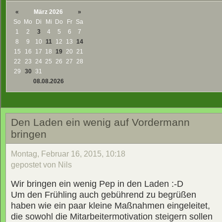
«
März 2026
»
So
Mo
Di
Mi
Do
Fr
Sa
1
2
3
4
5
6
7
8
9
10
11
12
13
14
15
16
17
18
19
20
21
22
23
24
25
26
27
28
29
30
31
08.08.2026
Den Laden ein wenig auf Vordermann
bringen
Montag, Februar 16, 2015, 10:18
gepostet von Nils
Wir bringen ein wenig Pep in den Laden :-D
Um den Frühling auch gebührend zu begrüßen
haben wie ein paar kleine Maßnahmen eingeleitet,
die sowohl die Mitarbeitermotivation steigern sollen