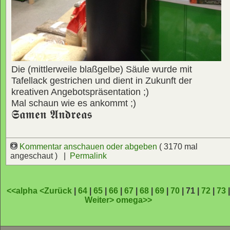
Die (mittlerweile blaßgelbe) Säule wurde mit
Tafellack gestrichen und dient in Zukunft der
kreativen Angebotspräsentation ;)
Mal schaun wie es ankommt ;)
𝕾𝖆𝖒𝖊𝖓 𝕬𝖓𝖉𝖗𝖊𝖆𝖘
Kommentar anschauen oder abgeben
( 3170 mal
angeschaut ) |
Permalink
<<alpha
<Zurück
|
64
|
65
|
66
|
67
|
68
|
69
|
70
| 71 |
72
|
73
Weiter>
omega>>