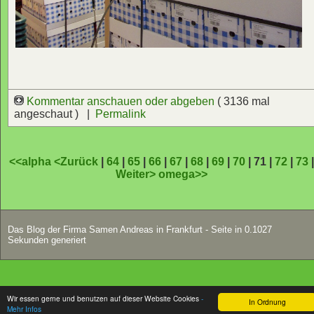
Kommentar anschauen oder abgeben
( 3136 mal
angeschaut ) |
Permalink
<<alpha
<Zurück
|
64
|
65
|
66
|
67
|
68
|
69
|
70
| 71 |
72
|
73
Weiter>
omega>>
Das Blog der Firma Samen Andreas in Frankfurt - Seite in 0.1027
Sekunden generiert
Wir essen gerne und benutzen auf dieser Website Cookies
-
In Ordnung
Mehr Infos