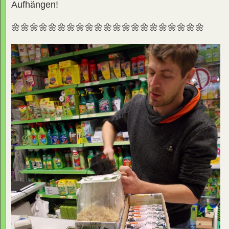
Aufhängen!
🌼🌼🌼🌼🌼🌼🌼🌼🌼🌼🌼🌼🌼🌼🌼🌼🌼🌼🌼🌼🌼