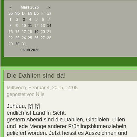
«
März 2026
»
So
Mo
Di
Mi
Do
Fr
Sa
1
2
3
4
5
6
7
8
9
10
11
12
13
14
15
16
17
18
19
20
21
22
23
24
25
26
27
28
29
30
31
06.08.2026
Die Dahlien sind da!
Mittwoch, Februar 4, 2015, 14:08
gepostet von Nils
Juhuuu,
🙌 🙌
endlich ist Land in Sicht:
gestern Abend sind die Dahlien, Gladiolen, Lilien
und jede Menge anderer Frühlingsblumenziebeln
geliefert worden. Jetzt heisst es Auszeichnen und