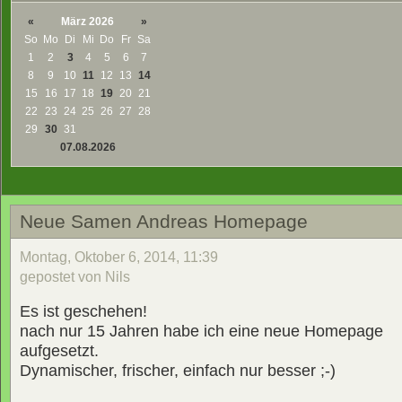
«
März 2026
»
So
Mo
Di
Mi
Do
Fr
Sa
1
2
3
4
5
6
7
8
9
10
11
12
13
14
15
16
17
18
19
20
21
22
23
24
25
26
27
28
29
30
31
07.08.2026
Neue Samen Andreas Homepage
Montag, Oktober 6, 2014, 11:39
gepostet von Nils
Es ist geschehen!
nach nur 15 Jahren habe ich eine neue Homepage
aufgesetzt.
Dynamischer, frischer, einfach nur besser ;-)