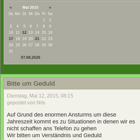
«
Mai 2015
»
So
Mo
Di
Mi
Do
Fr
Sa
1
2
3
4
5
6
7
8
9
10
11
12
13
14
15
16
17
18
19
20
21
22
23
24
25
26
27
28
29
30
31
07.08.2026
Bitte um Geduld
Dienstag, Mai 12, 2015, 08:15
gepostet von Nils
Auf Grund des enormen Ansturms um diese
Jahreszeit kommt es zu Situationen in denen wir es
nicht schaffen ans Telefon zu gehen
Wir bitten um Verständnis und Geduld