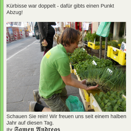
Kürbisse war doppelt - dafür gibts einen Punkt
Abzug!
Schauen Sie rein! Wir freuen uns seit einem halben
Jahr auf diesen Tag.
𝕾𝖆𝖒𝖊𝖓 𝕬𝖓𝖉𝖗𝖊𝖆𝖘
Ihr