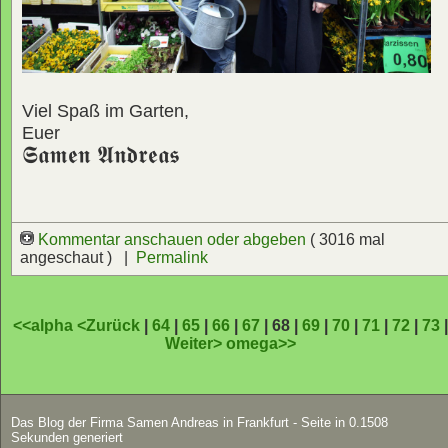
Viel Spaß im Garten,
Euer
𝕾𝖆𝖒𝖊𝖓 𝕬𝖓𝖉𝖗𝖊𝖆𝖘
Kommentar anschauen oder abgeben
( 3016 mal
angeschaut ) |
Permalink
<<alpha
<Zurück
|
64
|
65
|
66
|
67
| 68 |
69
|
70
|
71
|
72
|
73
Weiter>
omega>>
Das Blog der Firma Samen Andreas in Frankfurt - Seite in 0.1508
Sekunden generiert