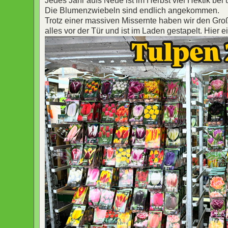
Jedes Jahr aufs Neue ist im Herbst viel Hektik bei
Die Blumenzwiebeln sind endlich angekommen.
Trotz einer massiven Missernte haben wir den Gr
alles vor der Tür und ist im Laden gestapelt. Hier 