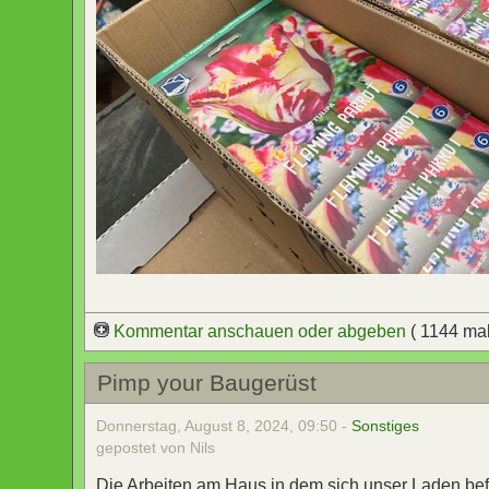
Kommentar anschauen oder abgeben
( 1144 ma
Pimp your Baugerüst
Donnerstag, August 8, 2024, 09:50 -
Sonstiges
gepostet von Nils
Die Arbeiten am Haus in dem sich unser Laden bef