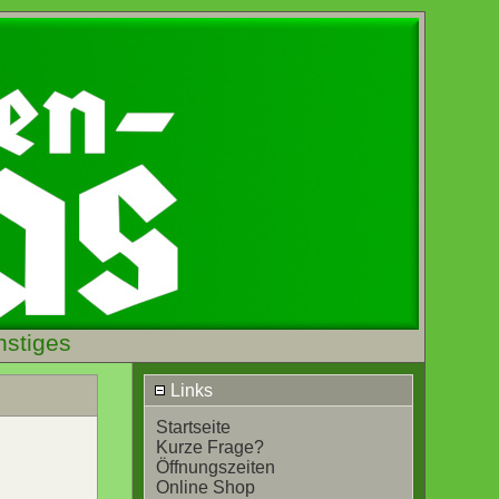
nstiges
Links
Startseite
Kurze Frage?
Öffnungszeiten
Online Shop