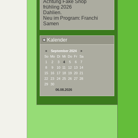
Achtung Fake Shop
frühling 2026
Dahlien.
Neu im Program: Franchi
Samen
Kalender
«
September 2024
»
So
Mo
Di
Mi
Do
Fr
Sa
1
2
3
4
5
6
7
8
9
10
11
12
13
14
15
16
17
18
19
20
21
22
23
24
25
26
27
28
29
30
06.08.2026