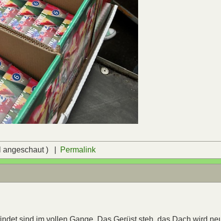
l angeschaut ) |
Permalink
indet sind im vollen Gange. Das Gerüst steh, das Dach wird ne