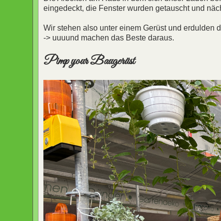
eingedeckt, die Fenster wurden getauscht und n
Wir stehen also unter einem Gerüst und erdulden 
-> uuuund machen das Beste daraus.
Pimp your Baugerüst