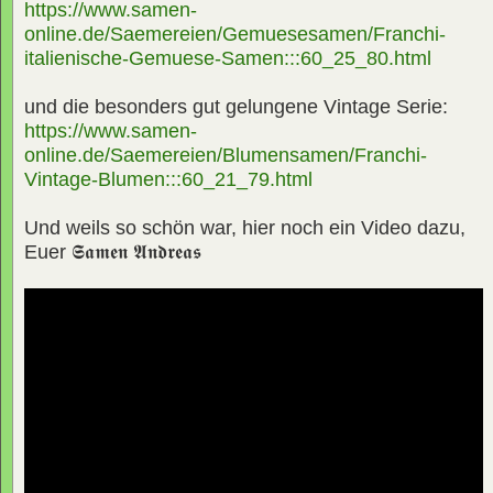
https://www.samen-
online.de/Saemereien/Gemuesesamen/Franchi-
italienische-Gemuese-Samen:::60_25_80.html
und die besonders gut gelungene Vintage Serie:
https://www.samen-
online.de/Saemereien/Blumensamen/Franchi-
Vintage-Blumen:::60_21_79.html
Und weils so schön war, hier noch ein Video dazu,
Euer
𝕾𝖆𝖒𝖊𝖓 𝕬𝖓𝖉𝖗𝖊𝖆𝖘