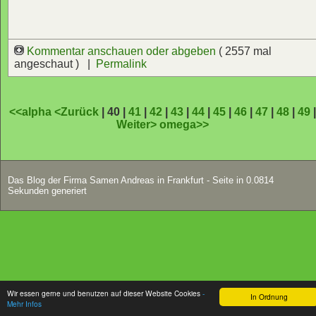
Kommentar anschauen oder abgeben
( 2557 mal
angeschaut ) |
Permalink
<<alpha
<Zurück
| 40 |
41
|
42
|
43
|
44
|
45
|
46
|
47
|
48
|
49
Weiter>
omega>>
Das Blog der Firma Samen Andreas in Frankfurt - Seite in 0.0814
Sekunden generiert
Wir essen gerne und benutzen auf dieser Website Cookies
-
In Ordnung
Mehr Infos