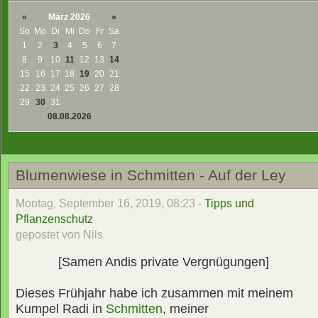
«
März 2026
»
So
Mo
Di
Mi
Do
Fr
Sa
1
2
3
4
5
6
7
8
9
10
11
12
13
14
15
16
17
18
19
20
21
22
23
24
25
26
27
28
29
30
31
08.08.2026
Blumenwiese in Schmitten - Auf der Ley
Montag, September 16, 2019, 08:23 -
Tipps und
Pflanzenschutz
gepostet von Nils
[Samen Andis private Vergnügungen]
Dieses Frühjahr habe ich zusammen mit meinem
Kumpel Radi in
Schmitten
, meiner