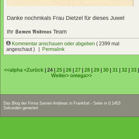
Danke nochmkals Frau Dietzel für dieses Juwel
Ihr
𝕾𝖆𝖒𝖊𝖓 𝕬𝖓𝖉𝖗𝖊𝖆𝖘
Team
Kommentar anschauen oder abgeben
( 2399 mal
angeschaut ) |
Permalink
<<alpha
<Zurück
| 24 |
25
|
26
|
27
|
28
|
29
|
30
|
31
|
32
|
33
Weiter>
omega>>
Das Blog der Firma Samen Andreas in Frankfurt - Seite in 0.1453
Sekunden generiert