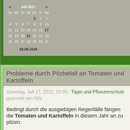
«
Juli 2021
»
So
Mo
Di
Mi
Do
Fr
Sa
1
2
3
4
5
6
7
8
9
10
11
12
13
14
15
16
17
18
19
20
21
22
23
24
25
26
27
28
29
30
31
08.08.2026
Probleme durch Pilzbefall an Tomaten und
Kartoffeln
Samstag, Juli 17, 2021, 10:39 -
Tipps und Pflanzenschutz
gepostet von Nils
Bedingt durch die ausgiebigen Regenfälle fangen
die
Tomaten und Kartoffeln
in diesem Jahr an zu
pilzen.