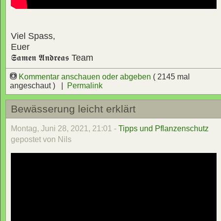
Viel Spass,
Euer
𝕾𝖆𝖒𝖊𝖓 𝕬𝖓𝖉𝖗𝖊𝖆𝖘
Team
Kommentar anschauen oder abgeben
( 2145 mal
angeschaut ) |
Permalink
Bewässerung leicht erklärt
Montag, Juni 28, 2021, 21:01 -
Tipps und Pflanzenschutz
gepostet von Nils