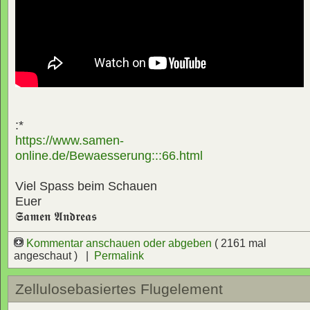
:*
https://www.samen-
online.de/Bewaesserung:::66.html
Viel Spass beim Schauen
Euer
𝕾𝖆𝖒𝖊𝖓 𝕬𝖓𝖉𝖗𝖊𝖆𝖘
Kommentar anschauen oder abgeben
( 2161 mal
angeschaut ) |
Permalink
Zellulosebasiertes Flugelement