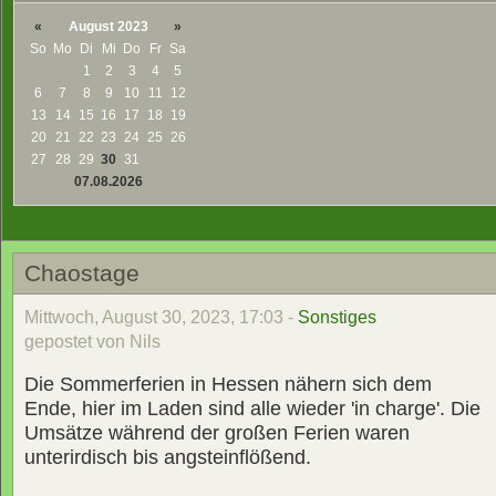
«
August 2023
»
So
Mo
Di
Mi
Do
Fr
Sa
1
2
3
4
5
6
7
8
9
10
11
12
13
14
15
16
17
18
19
20
21
22
23
24
25
26
27
28
29
30
31
07.08.2026
Chaostage
Mittwoch, August 30, 2023, 17:03 -
Sonstiges
gepostet von Nils
Die Sommerferien in Hessen nähern sich dem
Ende, hier im Laden sind alle wieder 'in charge'. Die
Umsätze während der großen Ferien waren
unterirdisch bis angsteinflößend.