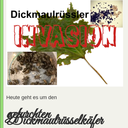
Heute geht es um den
gefurchten
Dickmaulrüsselkäfer