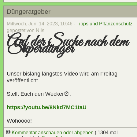
Düngeratgeber
Mittwoch, Juni 14, 2023, 10:46 -
Tipps und Pflanzenschutz
gepostet von Nils
Auf der Suche nach dem
Superdünger
Unser bislang längstes Video wird am Freitag
veröffentlicht.
Stellt Euch den Wecker⏰.
https://youtu.be/8Nkd7MC1taU
Wohoooo!
Kommentar anschauen oder abgeben
( 1304 mal