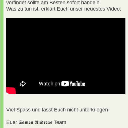
vorfindet sollte am Besten sofort handeln.
Was zu tun ist, erklärt Euch unser neuestes Video:
Viel Spass und lasst Euch nicht unterkriegen
Euer
𝕾𝖆𝖒𝖊𝖓 𝕬𝖓𝖉𝖗𝖊𝖆𝖘
Team