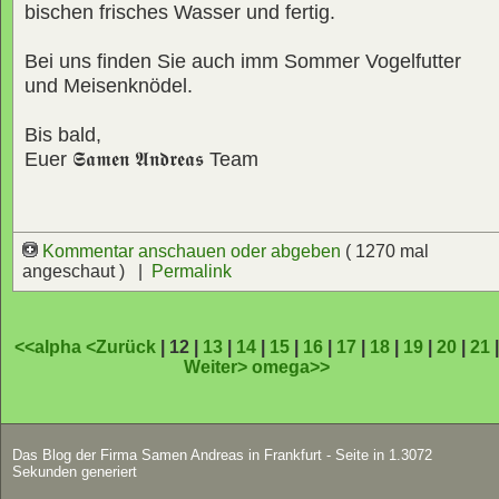
bischen frisches Wasser und fertig.
Bei uns finden Sie auch imm Sommer Vogelfutter
und Meisenknödel.
Bis bald,
Euer
𝕾𝖆𝖒𝖊𝖓 𝕬𝖓𝖉𝖗𝖊𝖆𝖘
Team
Kommentar anschauen oder abgeben
( 1270 mal
angeschaut ) |
Permalink
<<alpha
<Zurück
| 12 |
13
|
14
|
15
|
16
|
17
|
18
|
19
|
20
|
21
Weiter>
omega>>
Das Blog der Firma Samen Andreas in Frankfurt - Seite in 1.3072
Sekunden generiert