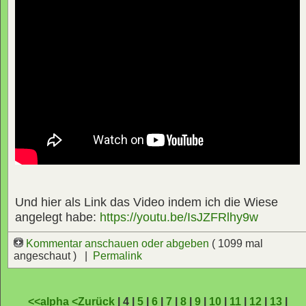
Und hier als Link das Video indem ich die Wiese
angelegt habe:
https://youtu.be/IsJZFRlhy9w
Kommentar anschauen oder abgeben
( 1099 mal
angeschaut ) |
Permalink
<<alpha
<Zurück
| 4 |
5
|
6
|
7
|
8
|
9
|
10
|
11
|
12
|
13
|