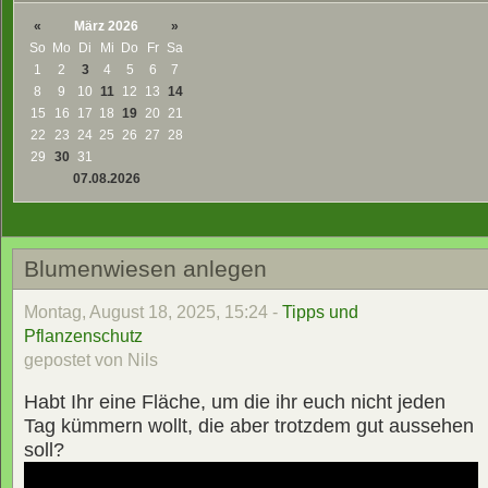
«
März 2026
»
So
Mo
Di
Mi
Do
Fr
Sa
1
2
3
4
5
6
7
8
9
10
11
12
13
14
15
16
17
18
19
20
21
22
23
24
25
26
27
28
29
30
31
07.08.2026
Blumenwiesen anlegen
Montag, August 18, 2025, 15:24 -
Tipps und
Pflanzenschutz
gepostet von Nils
Habt Ihr eine Fläche, um die ihr euch nicht jeden
Tag kümmern wollt, die aber trotzdem gut aussehen
soll?