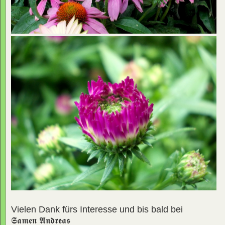
Vielen Dank fürs Interesse und bis bald bei
𝕾𝖆𝖒𝖊𝖓 𝕬𝖓𝖉𝖗𝖊𝖆𝖘