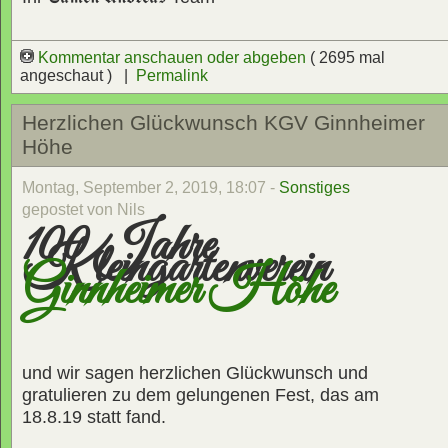
Kommentar anschauen oder abgeben
( 2695 mal
angeschaut ) |
Permalink
Herzlichen Glückwunsch KGV Ginnheimer
Höhe
Montag, September 2, 2019, 18:07 -
Sonstiges
gepostet von Nils
100 Jahre
Kleingartenverein
Ginnheimer Höhe
und wir sagen herzlichen Glückwunsch und
gratulieren zu dem gelungenen Fest, das am
18.8.19 statt fand.