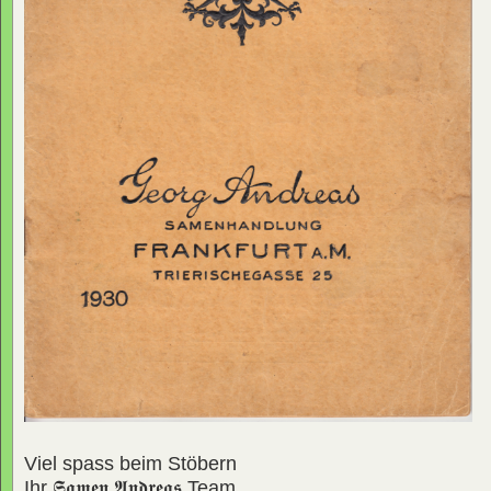
Viel spass beim Stöbern
Ihr
𝕾𝖆𝖒𝖊𝖓 𝕬𝖓𝖉𝖗𝖊𝖆𝖘
Team