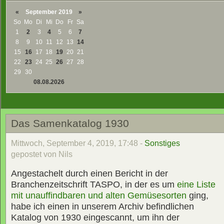
«
September 2019
»
So
Mo
Di
Mi
Do
Fr
Sa
1
2
3
4
5
6
7
8
9
10
11
12
13
14
15
16
17
18
19
20
21
22
23
24
25
26
27
28
29
30
08.08.2026
Das Samenkatalog 1930
Mittwoch, September 4, 2019, 17:48 -
Sonstiges
gepostet von Nils
Angestachelt durch einen Bericht in der
Branchenzeitschrift TASPO, in der es um
eine Liste
mit unauffindbaren und alten Gemüsesorten
ging,
habe ich einen in unserem Archiv befindlichen
Katalog von 1930 eingescannt, um ihn der