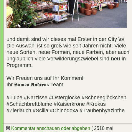
und damit sind wir dieses mal Erster in der City \o/
Die Auswahl ist so groß wie seit Jahren nicht. Viele
neue Sorten, neue Formen, neue Farben, aber auch
unglaublich viele Verwilderungszwiebel sind
neu
in
Programm.
Wir Freuen uns auf Ihr Kommen!
Ihr
𝕾𝖆𝖒𝖊𝖓 𝕬𝖓𝖉𝖗𝖊𝖆𝖘
Team
#Tulpe #Narzisse #Osterglocke #Schneeglöckchen
#Schachbrettblume #Kaiserkrone #Krokus
#Zierlauch #Scilla #Chinodoxa #Traubenhyazinthe
Kommentar anschauen oder abgeben
( 2510 mal