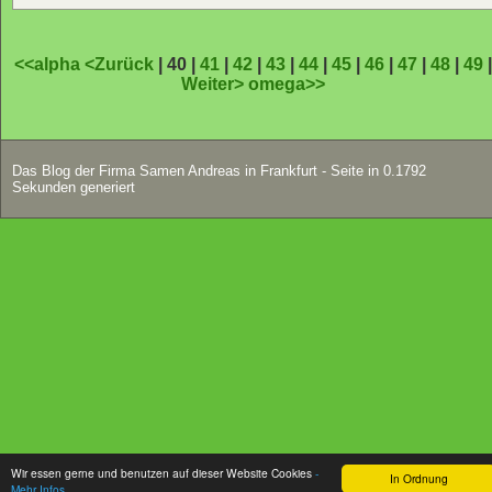
<<alpha
<Zurück
| 40 |
41
|
42
|
43
|
44
|
45
|
46
|
47
|
48
|
49
Weiter>
omega>>
Das Blog der Firma Samen Andreas in Frankfurt - Seite in 0.1792
Sekunden generiert
Wir essen gerne und benutzen auf dieser Website Cookies
-
In Ordnung
Mehr Infos