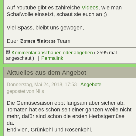
Auf Youtube gibt es zahlreiche
Videos
, wie man
Schafwolle einsetzt, schaut sie euch an ;)
Viel Spass, bleibt uns gewogen,
Euer
𝕾𝖆𝖒𝖊𝖓 𝕬𝖓𝖉𝖗𝖊𝖆𝖘
Team
Kommentar anschauen oder abgeben
( 2595 mal
angeschaut ) |
Permalink
Aktuelles aus dem Angebot
Donnerstag, Mai 24, 2018, 17:53 -
Angebote
gepostet von Nils
Die Gemüsesaison ebbt langsam aber sicher ab.
Tomaten hat es schon seit einer ganzen Weile nicht
mehr, dafür sind schon die ersten Herbstgemüse
da:
Endivien, Grünkohl und Rosenkohl.