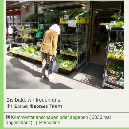
Bis bald, wir freuen uns:
Ihr
𝕾𝖆𝖒𝖊𝖓 𝕬𝖓𝖉𝖗𝖊𝖆𝖘
Team
Kommentar anschauen oder abgeben
( 3030 mal
angeschaut ) |
Permalink