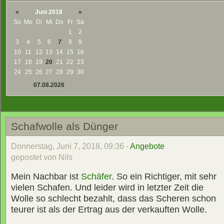
«
Juni 2018
»
So
Mo
Di
Mi
Do
Fr
Sa
1
2
3
4
5
6
7
8
9
10
11
12
13
14
15
16
17
18
19
20
21
22
23
24
25
26
27
28
29
30
07.08.2026
Schafwolle als Dünger
Donnerstag, Juni 7, 2018, 09:36 -
Angebote
gepostet von Nils
Mein Nachbar ist
Schäfer
. So ein Richtiger, mit sehr
vielen Schafen. Und leider wird in letzter Zeit die
Wolle so schlecht bezahlt, dass das Scheren schon
teurer ist als der Ertrag aus der verkauften Wolle.