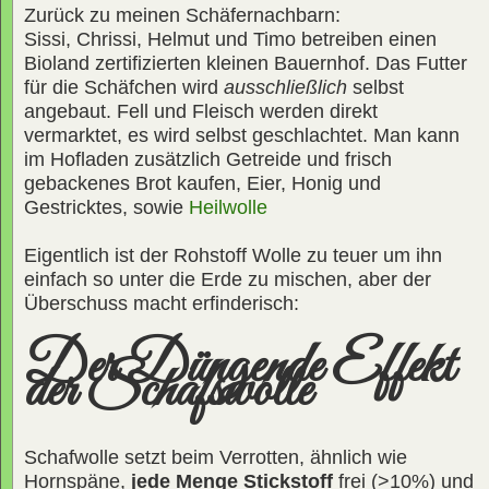
Zurück zu meinen Schäfernachbarn:
Sissi, Chrissi, Helmut und Timo betreiben einen
Bioland zertifizierten kleinen Bauernhof. Das Futter
für die Schäfchen wird
ausschließlich
selbst
angebaut. Fell und Fleisch werden direkt
vermarktet, es wird selbst geschlachtet. Man kann
im Hofladen zusätzlich Getreide und frisch
gebackenes Brot kaufen, Eier, Honig und
Gestricktes, sowie
Heilwolle
Eigentlich ist der Rohstoff Wolle zu teuer um ihn
einfach so unter die Erde zu mischen, aber der
Überschuss macht erfinderisch:
Der Düngende Effekt
der Schafswolle
Schafwolle setzt beim Verrotten, ähnlich wie
Hornspäne,
jede Menge Stickstoff
frei (>10%) und