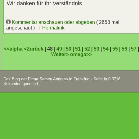
Wir danken für Ihr Verständnis
Kommentar anschauen oder abgeben
( 2653 mal
angeschaut ) |
Permalink
<<alpha
<Zurück
| 48 |
49
|
50
|
51
|
52
|
53
|
54
|
55
|
56
|
57
Weiter>
omega>>
Das Blog der Firma Samen Andreas in Frankfurt - Seite in 0.3716
Sekunden generiert