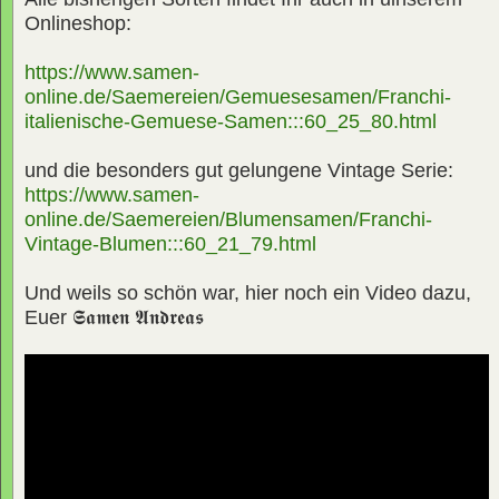
Onlineshop:
https://www.samen-
online.de/Saemereien/Gemuesesamen/Franchi-
italienische-Gemuese-Samen:::60_25_80.html
und die besonders gut gelungene Vintage Serie:
https://www.samen-
online.de/Saemereien/Blumensamen/Franchi-
Vintage-Blumen:::60_21_79.html
Und weils so schön war, hier noch ein Video dazu,
Euer
𝕾𝖆𝖒𝖊𝖓 𝕬𝖓𝖉𝖗𝖊𝖆𝖘