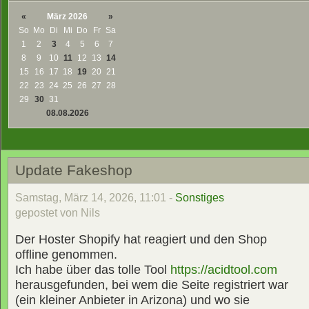
«
März 2026
»
So
Mo
Di
Mi
Do
Fr
Sa
1
2
3
4
5
6
7
8
9
10
11
12
13
14
15
16
17
18
19
20
21
22
23
24
25
26
27
28
29
30
31
08.08.2026
Update Fakeshop
Samstag, März 14, 2026, 11:01 -
Sonstiges
gepostet von Nils
Der Hoster Shopify hat reagiert und den Shop
offline genommen.
Ich habe über das tolle Tool
https://acidtool.com
herausgefunden, bei wem die Seite registriert war
(ein kleiner Anbieter in Arizona) und wo sie