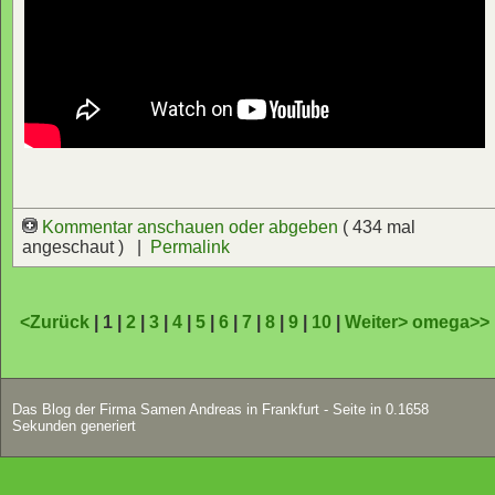
Kommentar anschauen oder abgeben
( 434 mal
angeschaut ) |
Permalink
<Zurück
| 1 |
2
|
3
|
4
|
5
|
6
|
7
|
8
|
9
|
10
|
Weiter>
omega>>
Das Blog der Firma Samen Andreas in Frankfurt - Seite in 0.1658
Sekunden generiert