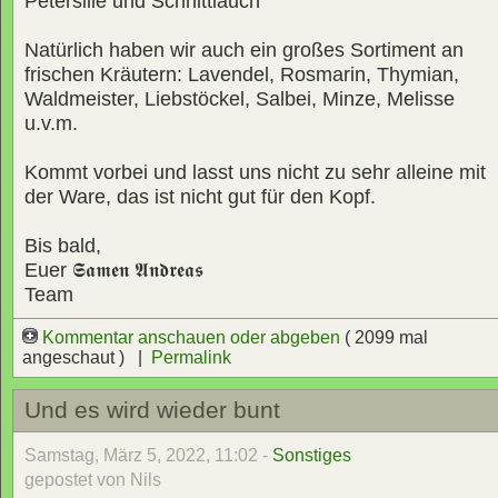
Petersilie und Schnittlauch
Natürlich haben wir auch ein großes Sortiment an
frischen Kräutern: Lavendel, Rosmarin, Thymian,
Waldmeister, Liebstöckel, Salbei, Minze, Melisse
u.v.m.
Kommt vorbei und lasst uns nicht zu sehr alleine mit
der Ware, das ist nicht gut für den Kopf.
Bis bald,
Euer
𝕾𝖆𝖒𝖊𝖓 𝕬𝖓𝖉𝖗𝖊𝖆𝖘
Team
Kommentar anschauen oder abgeben
( 2099 mal
angeschaut ) |
Permalink
Und es wird wieder bunt
Samstag, März 5, 2022, 11:02 -
Sonstiges
gepostet von Nils