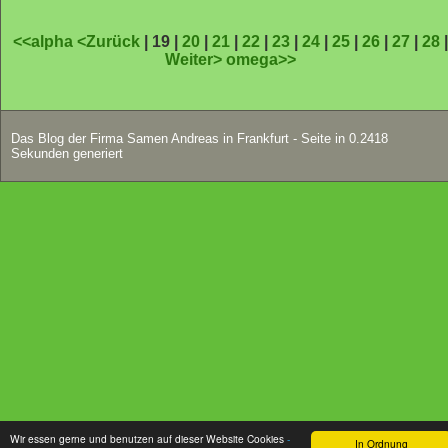
<<alpha
<Zurück
| 19 |
20
|
21
|
22
|
23
|
24
|
25
|
26
|
27
|
28
Weiter>
omega>>
Das Blog der Firma Samen Andreas in Frankfurt - Seite in 0.2418
Sekunden generiert
Wir essen gerne und benutzen auf dieser Website Cookies
-
In Ordnung