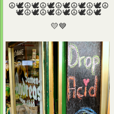
☮🕊☮🕊☮🕊☮🕊☮🕊☮🕊☮
🕊☮🕊☮🕊☮🕊☮🕊☮🕊
💛💙