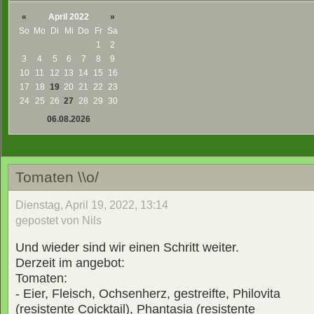
«
April 2022
»
So
Mo
Di
Mi
Do
Fr
Sa
1
2
3
4
5
6
7
8
9
10
11
12
13
14
15
16
17
18
19
20
21
22
23
24
25
26
27
28
29
30
06.08.2026
Tomaten \\o/
Dienstag, April 19, 2022, 13:14
gepostet von Nils
Und wieder sind wir einen Schritt weiter.
Derzeit im angebot:
Tomaten:
- Eier, Fleisch, Ochsenherz, gestreifte, Philovita
(resistente Coicktail), Phantasia (resistente