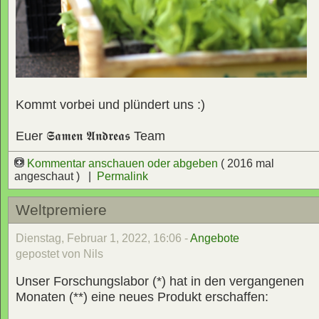
Kommt vorbei und plündert uns :)
Euer
𝕾𝖆𝖒𝖊𝖓 𝕬𝖓𝖉𝖗𝖊𝖆𝖘
Team
Kommentar anschauen oder abgeben
( 2016 mal
angeschaut ) |
Permalink
Weltpremiere
Dienstag, Februar 1, 2022, 16:06 -
Angebote
gepostet von Nils
Unser Forschungslabor (*) hat in den vergangenen
Monaten (**) eine neues Produkt erschaffen: