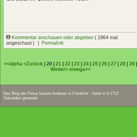
Kommentar anschauen oder abgeben
( 1864 mal
angeschaut ) |
Permalink
<<alpha
<Zurück
| 20 |
21
|
22
|
23
|
24
|
25
|
26
|
27
|
28
|
29
Weiter>
omega>>
Das Blog der Firma Samen Andreas in Frankfurt - Seite in 0.1713
Sekunden generiert