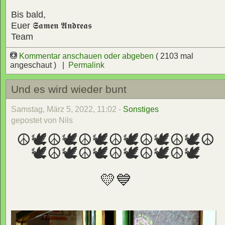
Bis bald,
Euer
𝕾𝖆𝖒𝖊𝖓 𝕬𝖓𝖉𝖗𝖊𝖆𝖘
Team
Kommentar anschauen oder abgeben
( 2103 mal
angeschaut ) |
Permalink
Und es wird wieder bunt
Samstag, März 5, 2022, 11:02 -
Sonstiges
gepostet von Nils
☮🕊☮🕊☮🕊☮🕊☮🕊☮🕊☮
🕊☮🕊☮🕊☮🕊☮🕊☮🕊
💛💙