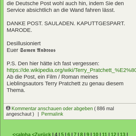
die Deutsche Post wohl auch hin, indem Sie den
Service absichtlich an die Wand fahren lässt.
DANKE POST. SAULADEN. KAPUTTGESPART.
MARODE.
Desillusioniert
Euer
𝕾𝖆𝖒𝖊𝖓 𝕬𝖓𝖉𝖗𝖊𝖆𝖘
P.S. Den hier hätte ich fast vergessen:
https://de.wikipedia.org/wiki/Terry_Pratchett_%E2
Ab die Post, ein Film / Roman meines
Lieblingsautors Terry Pratchett zu genau diesem
Thema.
Kommentar anschauen oder abgeben
( 886 mal
angeschaut ) |
Permalink
<<alpha
<Zurück
| 4 |
5
|
6
|
7
|
8
|
9
|
10
|
11
|
12
|
13
|