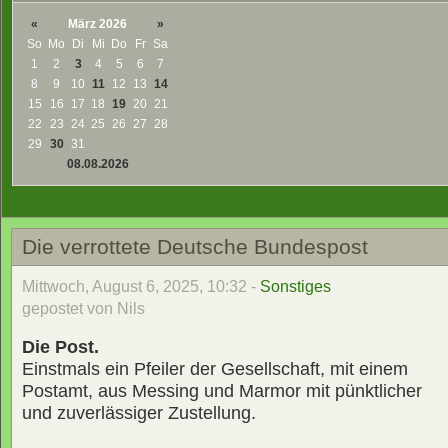
«
März 2026
»
So
Mo
Di
Mi
Do
Fr
Sa
1
2
3
4
5
6
7
8
9
10
11
12
13
14
15
16
17
18
19
20
21
22
23
24
25
26
27
28
29
30
31
08.08.2026
Die verrottete Deutsche Bundespost
Mittwoch, August 6, 2025, 10:32 -
Sonstiges
gepostet von Nils
Die Post.
Einstmals ein Pfeiler der Gesellschaft, mit einem
Postamt, aus Messing und Marmor mit pünktlicher
und zuverlässiger Zustellung.