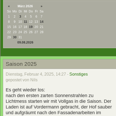
«
März 2026
»
So
Mo
Di
Mi
Do
Fr
Sa
1
2
3
4
5
6
7
8
9
10
11
12
13
14
15
16
17
18
19
20
21
22
23
24
25
26
27
28
29
30
31
09.08.2026
Saison 2025
Dienstag, Februar 4, 2025, 14:27 -
Sonstiges
gepostet von Nils
Es geht wieder los:
nach den ersten zarten Sonnenstrahlen zu
Lichtmess starten wir mit Vollgas in die Saison. Der
Laden ist auf Vordermann gebracht, der Hof sauber
und aufgräumt nach den Fassadenarbeiten im