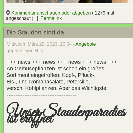
Kommentar anschauen oder abgeben
( 1279 mal
angeschaut ) |
Permalink
Die Stauden sind da
Mittwoch, März 29, 2023, 10:04 -
Angebote
gepostet von Nils
+++ news +++ news +++ news +++ news +++
An Gemüsepflanzen ist schon ein großes
Sortiment eingetroffen: Kopf-, Pflück-,
Eis-, und Romanasalate, Petersilie,
versch. Kohlpflanzen. Aber das Wichtigste:
---------------------------------------
Unser Staudenparadies
ist eröffnet