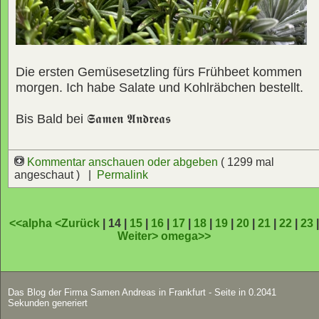
Die ersten Gemüsesetzling fürs Frühbeet kommen
morgen. Ich habe Salate und Kohlräbchen bestellt.
Bis Bald bei
𝕾𝖆𝖒𝖊𝖓 𝕬𝖓𝖉𝖗𝖊𝖆𝖘
Kommentar anschauen oder abgeben
( 1299 mal
angeschaut ) |
Permalink
<<alpha
<Zurück
| 14 |
15
|
16
|
17
|
18
|
19
|
20
|
21
|
22
|
23
Weiter>
omega>>
Das Blog der Firma Samen Andreas in Frankfurt - Seite in 0.2041
Sekunden generiert