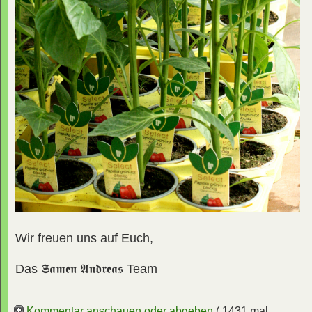
Wir freuen uns auf Euch,
Das
𝕾𝖆𝖒𝖊𝖓 𝕬𝖓𝖉𝖗𝖊𝖆𝖘
Team
Kommentar anschauen oder abgeben
( 1431 mal