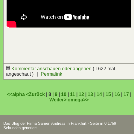
Kommentar anschauen oder abgeben
( 1622 mal
angeschaut ) |
Permalink
<<alpha
<Zurück
| 8 |
9
|
10
|
11
|
12
|
13
|
14
|
15
|
16
|
17
|
Weiter>
omega>>
Das Blog der Firma Samen Andreas in Frankfurt - Seite in 0.1769
Sekunden generiert