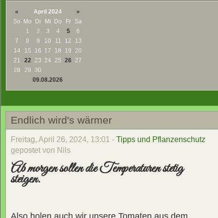
«
April 2024
»
So
Mo
Di
Mi
Do
Fr
Sa
1
2
3
4
5
6
7
8
9
10
11
12
13
14
15
16
17
18
19
20
21
22
23
24
25
26
27
28
29
30
09.08.2026
Endlich wird's wärmer
Freitag, April 26, 2024, 13:01 -
Tipps und Pflanzenschutz
gepostet von Nils
Ab morgen sollen die Temperaturen stetig
steigen.
Also holen auch wir unsere Tomaten aus dem