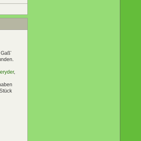
 Gaß'
unden.
eryder
,
 haben
 Stück