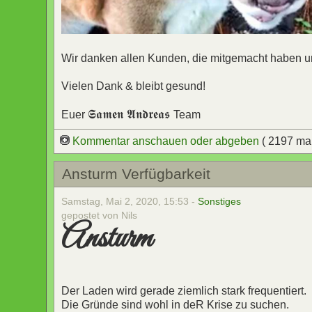
Wir danken allen Kunden, die mitgemacht haben un
Vielen Dank & bleibt gesund!
𝕾𝖆𝖒𝖊𝖓 𝕬𝖓𝖉𝖗𝖊𝖆𝖘
Euer
Team
Kommentar anschauen oder abgeben
( 2197 ma
Ansturm Verfügbarkeit
Samstag, Mai 2, 2020, 15:53 -
Sonstiges
gepostet von Nils
Ansturm
Der Laden wird gerade ziemlich stark frequentiert.
Die Gründe sind wohl in deR Krise zu suchen.