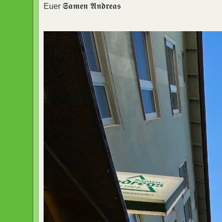
𝕾𝖆𝖒𝖊𝖓 𝕬𝖓𝖉𝖗𝖊𝖆𝖘
Euer