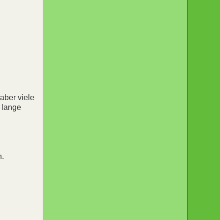
aber viele
 lange
n.