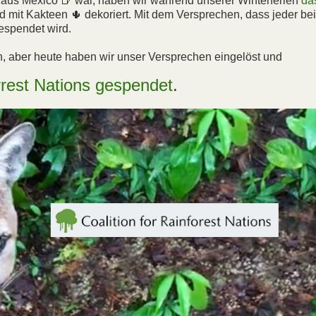
r aus Mexico 🍺 war, haben wir während unserer Winterferien
da
d mit Kakteen 🌵 dekoriert. Mit dem Versprechen, dass jeder be
gespendet wird.
, aber heute haben wir unser Versprechen eingelöst und
rrest Nations
gespendet
.