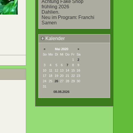
Achtung Fake Shop
frühling 2026
Dahlien.
Neu im Program: Franchi
Samen
Kalender
«
Mai 2020
»
So
Mo
Di
Mi
Do
Fr
Sa
1
2
3
4
5
6
7
8
9
10
11
12
13
14
15
16
17
18
19
20
21
22
23
24
25
26
27
28
29
30
31
08.08.2026