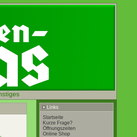
nstiges
Links
Startseite
Kurze Frage?
Öffnungszeiten
Online Shop