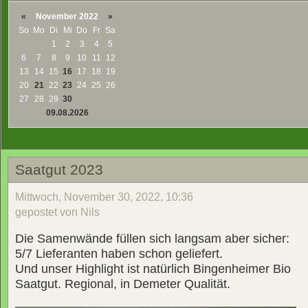
«
November 2022
»
So
Mo
Di
Mi
Do
Fr
Sa
1
2
3
4
5
6
7
8
9
10
11
12
13
14
15
16
17
18
19
20
21
22
23
24
25
26
27
28
29
30
09.08.2026
Saatgut 2023
Mittwoch, November 30, 2022, 10:36
gepostet von Nils
Die Samenwände füllen sich langsam aber sicher:
5/7 Lieferanten haben schon geliefert.
Und unser Highlight ist natürlich Bingenheimer Bio
Saatgut. Regional, in Demeter Qualität.