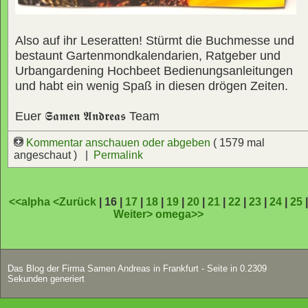
Also auf ihr Leseratten! Stürmt die Buchmesse und
bestaunt Gartenmondkalendarien, Ratgeber und
Urbangardening Hochbeet Bedienungsanleitungen
und habt ein wenig Spaß in diesen drögen Zeiten.
Euer
𝕾𝖆𝖒𝖊𝖓 𝕬𝖓𝖉𝖗𝖊𝖆𝖘
Team
Kommentar anschauen oder abgeben
( 1579 mal
angeschaut ) |
Permalink
<<alpha
<Zurück
| 16 |
17
|
18
|
19
|
20
|
21
|
22
|
23
|
24
|
25
Weiter>
omega>>
Das Blog der Firma Samen Andreas in Frankfurt - Seite in 0.2309
Sekunden generiert