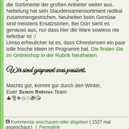
die Sortimente der großen Anbieter weiter aus.
Nebelung hat sein Staudensamensortiment radikal
zusammengestrichen, Neuheiten beim Gemüse
sind meistens Ersatzsorten. Bei Dürr sieht es
genauso aus, nur dass hier die Ware sowieso nie
lieferbar ist :/
Umso erfreulicher ist es, dass Chrestensen ein paar
tolle frische Ideen im Programm hat.
Die finden Sie
im Onlineshop in der Rubrik Neutheiten
Wir sind gespannt was passiert.
Machts gut, kommt gur durch den Winter,
Euer
𝕾𝖆𝖒𝖊𝖓 𝕬𝖓𝖉𝖗𝖊𝖆𝖘
Team
🎄🎅❄⛄☃🎁😘
Kommentar anschauen oder abgeben
( 1527 mal
angeschaut ) |
Permalink