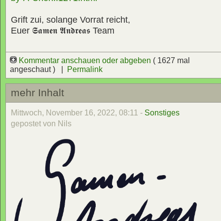
Grift zui, solange Vorrat reicht,
Euer
𝕾𝖆𝖒𝖊𝖓 𝕬𝖓𝖉𝖗𝖊𝖆𝖘
Team
Kommentar anschauen oder abgeben
( 1627 mal
angeschaut ) |
Permalink
mehr Inhalt
Mittwoch, November 16, 2022, 08:11 -
Sonstiges
gepostet von Nils