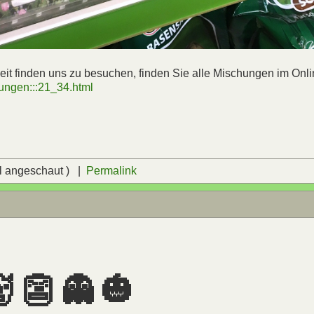
Zeit finden uns zu besuchen, finden Sie alle Mischungen im Onl
ungen:::21_34.html
l angeschaut ) |
Permalink
 👺 👻 🎃