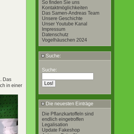
So finden Sie uns
Kontaktmöglichkeiten
Das Samen-Andreas Team
Unsere Geschichte
Unser Youtube Kanal
Impressum
Datenschutz
Vogelhäuschen 2024
Suche:
Suche:
g. Das
ch in einer
Die neuesten Einträge
Die Pflanzkartoffeln sind
endlich eingetroffen
Legalisation
Update Fakeshop