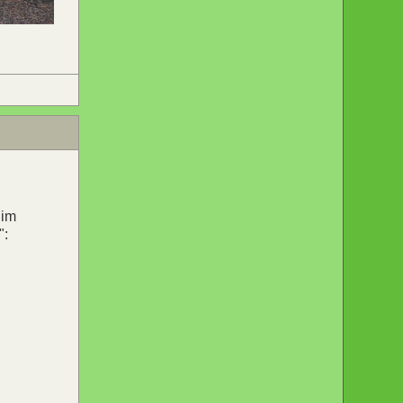
 im
":