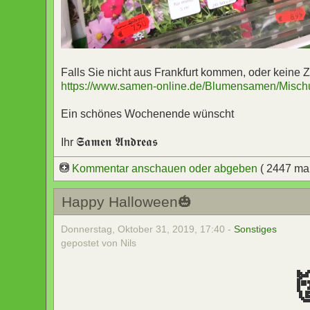
Falls Sie nicht aus Frankfurt kommen, oder keine 
https://www.samen-online.de/Blumensamen/Misch
Ein schönes Wochenende wünscht
𝕾𝖆𝖒𝖊𝖓 𝕬𝖓𝖉𝖗𝖊𝖆𝖘
Ihr
Kommentar anschauen oder abgeben
( 2447 ma
Happy Halloween🎃
Donnerstag, Oktober 31, 2019, 17:40 -
Sonstiges
gepostet von Nils
