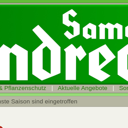
& Pflanzenschutz
|
Aktuelle Angebote
|
So
ste Saison sind eingetroffen