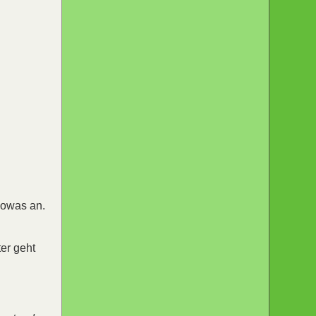
 sowas an.
ter geht