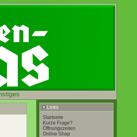
nstiges
Links
Startseite
Kurze Frage?
Öffnungszeiten
Online Shop