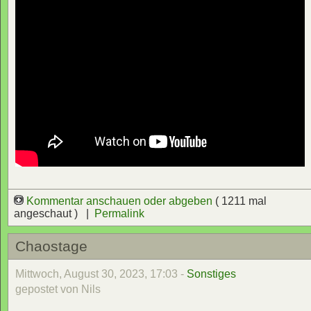
Kommentar anschauen oder abgeben
( 1211 mal
angeschaut ) |
Permalink
Chaostage
Mittwoch, August 30, 2023, 17:03 -
Sonstiges
gepostet von Nils