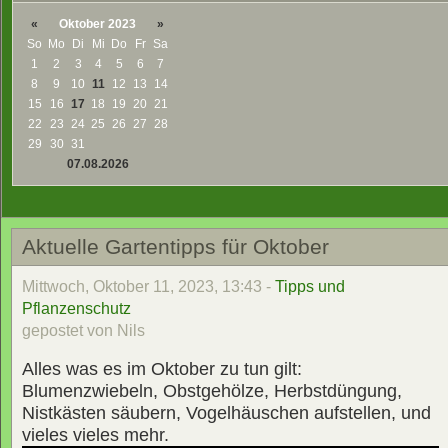
«
Oktober 2023
»
So
Mo
Di
Mi
Do
Fr
Sa
1
2
3
4
5
6
7
8
9
10
11
12
13
14
15
16
17
18
19
20
21
22
23
24
25
26
27
28
29
30
31
07.08.2026
Aktuelle Gartentipps für Oktober
Mittwoch, Oktober 11, 2023, 13:43 -
Tipps und
Pflanzenschutz
gepostet von Nils
Alles was es im Oktober zu tun gilt:
Blumenzwiebeln, Obstgehölze, Herbstdüngung,
Nistkästen säubern, Vogelhäuschen aufstellen, und
vieles vieles mehr.