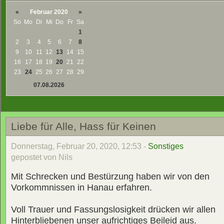
«
Februar 2020
»
So
Mo
Di
Mi
Do
Fr
Sa
1
2
3
4
5
6
7
8
9
10
11
12
13
14
15
16
17
18
19
20
21
22
23
24
25
26
27
28
29
07.08.2026
Liebe für Alle, Hass für Keinen
Donnerstag, Februar 20, 2020, 12:53 -
Sonstiges
gepostet von Nils
Mit Schrecken und Bestürzung haben wir von den
Vorkommnissen in Hanau erfahren.
Voll Trauer und Fassungslosigkeit drücken wir allen
Hinterbliebenen unser aufrichtiges Beileid aus.