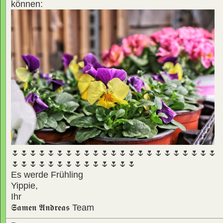
können:
🌷🌷🌷🌷🌷🌷🌷🌷🌷🌷🌷🌷🌷🌷🌷🌷🌷🌷🌷🌷🌷🌷🌷
🌷🌷🌷🌷🌷🌷🌷🌷🌷🌷🌷🌷🌷🌷
Es werde Frühling
Yippie,
Ihr
𝕾𝖆𝖒𝖊𝖓 𝕬𝖓𝖉𝖗𝖊𝖆𝖘
Team