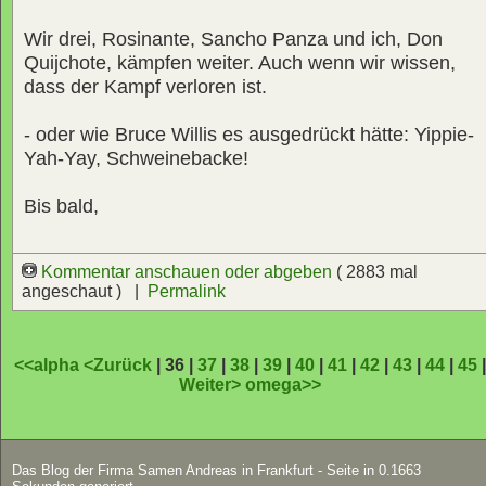
Wir drei, Rosinante, Sancho Panza und ich, Don
Quijchote, kämpfen weiter. Auch wenn wir wissen,
dass der Kampf verloren ist.
- oder wie Bruce Willis es ausgedrückt hätte: Yippie-
Yah-Yay, Schweinebacke!
Bis bald,
Kommentar anschauen oder abgeben
( 2883 mal
angeschaut ) |
Permalink
<<alpha
<Zurück
| 36 |
37
|
38
|
39
|
40
|
41
|
42
|
43
|
44
|
45
Weiter>
omega>>
Das Blog der Firma Samen Andreas in Frankfurt - Seite in 0.1663