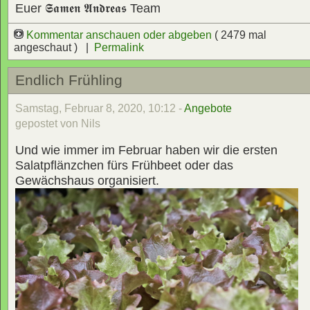
Euer
𝕾𝖆𝖒𝖊𝖓 𝕬𝖓𝖉𝖗𝖊𝖆𝖘
Team
Kommentar anschauen oder abgeben
( 2479 mal
angeschaut ) |
Permalink
Endlich Frühling
Samstag, Februar 8, 2020, 10:12 -
Angebote
gepostet von Nils
Und wie immer im Februar haben wir die ersten
Salatpflänzchen fürs Frühbeet oder das
Gewächshaus organisiert.