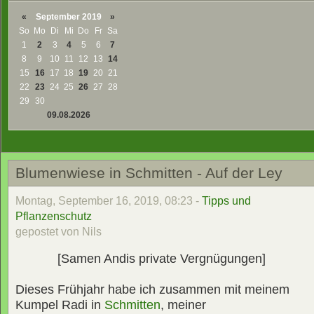
«
September 2019
»
So
Mo
Di
Mi
Do
Fr
Sa
1
2
3
4
5
6
7
8
9
10
11
12
13
14
15
16
17
18
19
20
21
22
23
24
25
26
27
28
29
30
09.08.2026
Blumenwiese in Schmitten - Auf der Ley
Montag, September 16, 2019, 08:23 -
Tipps und
Pflanzenschutz
gepostet von Nils
[Samen Andis private Vergnügungen]
Dieses Frühjahr habe ich zusammen mit meinem
Kumpel Radi in
Schmitten
, meiner