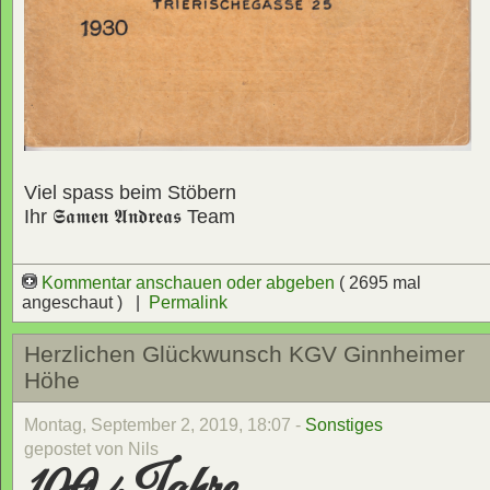
Viel spass beim Stöbern
Ihr
𝕾𝖆𝖒𝖊𝖓 𝕬𝖓𝖉𝖗𝖊𝖆𝖘
Team
Kommentar anschauen oder abgeben
( 2695 mal
angeschaut ) |
Permalink
Herzlichen Glückwunsch KGV Ginnheimer
Höhe
Montag, September 2, 2019, 18:07 -
Sonstiges
gepostet von Nils