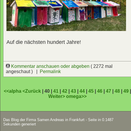
Auf die nächsten hundert Jahre!
Kommentar anschauen oder abgeben
( 2272 mal
angeschaut ) |
Permalink
<<alpha
<Zurück
| 40 |
41
|
42
|
43
|
44
|
45
|
46
|
47
|
48
|
49
Weiter>
omega>>
Das Blog der Firma Samen Andreas in Frankfurt - Seite in 0.1487
Sekunden generiert